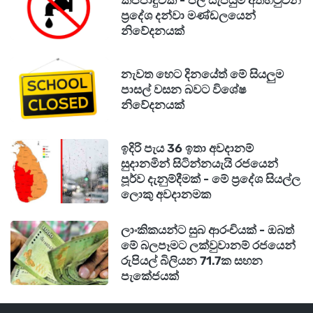
කප්පාදුවක් - ජල සැපයුම අත්හිටුවන
ප්‍රදේශ දන්වා මණ්ඩලයෙන්
සඳහන් කළේය.
නිවේදනයක්
කුරුණෑගල දිස්ත්‍රික්කයේ රිදීගම ප්‍රාදේශීය ලේකම්
නැවත හෙට දිනයේත් මේ සියලුම
කොට්ඨාසය සහ මාතලේ දිස්ත්‍රික්කයේ නාඋල,
පාසල් වසන බවට විශේෂ
අඹන්ගඟ කෝරළය සහ රත්තොට යන යන ප්‍රාදේශීය
නිවේදනයක්
ලේකම් කොට්ඨාසවලටත් මෙම අනතුරු ඇඟවීමේ
නිවේදනය වලංගු වේ.
ඉදිරි පැය 36 ඉතා අවදානම්
සුදානමින් සිටින්නයැයි රජයෙන්
පූර්ව දැනුම්දීමක් - මේ ප්‍රදේශ සියල්ල
මාතර දිස්ත්‍රික්කයේ පිටබැද්දර ප්‍රාදේශීය ලේකම්
ලොකු අවදානමක
කොට්ඨාසයටත්, මොනරාගල දිස්ත්‍රික්කයේ
වැල්ලවාය, බිබිල සහ බඩල්කුඹුර යන ප්‍රාදේශීය
ලාංකිකයන්ට සුබ ආරංචියක් - ඔබත්
මේ බලපෑමට ලක්වුවානම් රජයෙන්
ලේකම් කොට්ඨාසවලටත් නුවරඑළිය දිස්ත්‍රික්කයේ
රුපියල් බිලියන 71.7ක සහන
නෝර්වුඩ්, කොත්මලේ උතුර සහ අඹන්ගඟ කෝරළේ
පැකේජයක්
යන ප්‍රාදේශීය ලේකම් කොට්ඨාසවලටත් අදියර එක
යටතේ අනතුරු ඇඟවීම් නිකුත් කර ඇත.