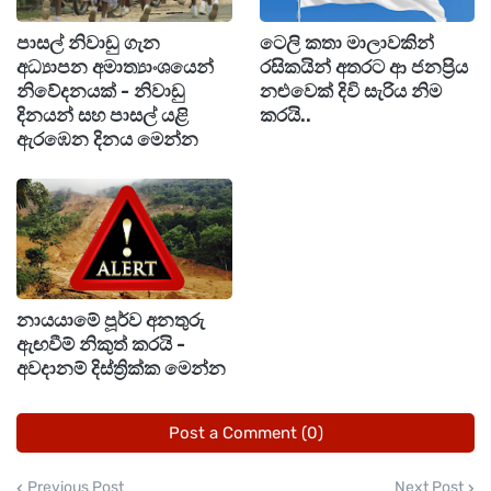
ලේකම් කොට්ඨාසයටත්, කළුතර දිස්ත්‍රික්කයේ
පාසල් නිවාඩු ගැන
ටෙලි කතා මාලාවකින්
හොරණ, අගලවත්ත, බදුරලිය, වලල්ලාවිට සහ
අධ්‍යාපන අමාත්‍යාංශයෙන්
රසිකයින් අතරට ආ ජනප්‍රිය
මතුගම යන ප්‍රාදේශීය ලේකම් කොට්ඨාසවලටත්,
නිවේදනයක් - නිවාඩු
නළුවෙක් දිවි සැරිය නිම
දිනයන් සහ පාසල් යළි
කරයි..
රත්නපුර දිස්ත්‍රික්කයේ පැල්මඩුල්ල ප්‍රාදේශීය ලේකම්
ඇරඹෙන දිනය මෙන්න
කොට්ඨාසයටත් මෙම අනතුරු ඇඟවීමේ නිවේදනය
වලංගුවේ.
එමෙන්ම බදුල්ල දිස්ත්‍රික්කයේ බණ්ඩාරවෙල,
හාලිඇල සහ පස්සර යන ප්‍රාදේශීය ලේකම්
කොට්ඨාසවලට අදියර එක යටතේ විමසිල්ලෙන්
නායයාමේ පූර්ව අනතුරු
ඇඟවීම් නිකුත් කරයි -
සිටින ලෙසට ජාතික ගොඩනැගිලි පර්යේෂණ
අවදානම් දිස්ත්‍රික්ක මෙන්න
සංවිධානය විසින් අනතුරු අඟවා ඇත.
Post a Comment (0)
ගාල්ල දිස්ත්‍රික්කයේ නියගම, තවලම සහ ඇල්පිටිය
යන ප්‍රාදේශීය ලේකම් කොට්ඨාසවලටත් කළුතර
Previous Post
Next Post