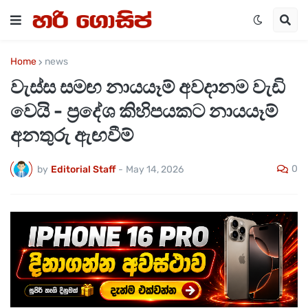
Home
news
වැස්ස සමඟ නායයෑම් අවදානම වැඩි
වෙයි - ප්‍රදේශ කිහිපයකට නායයෑම්
අනතුරු ඇඟවීම්
0
by
Editorial Staff
-
May 14, 2026