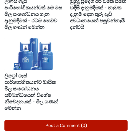
ලාෆ්ස් ගැස්
මුහුදු ප්‍රදේශ රළු වීමත් සමඟ
එසේම බස්නාහිර, සබරගමුව සහ වයඹ පළාත්වලත්
පාරිභෝගිකයන්ටත් මේ මස
හදිසි දැනුම්දීමක් - නැවත
මහනුවර, නුවරඑළිය, ගාල්ල සහ මාතර
මිල සංශෝධනය ගැන
දැනුම් දෙන තුරු දැඩි
දැනුම්දීමක් - රටම හෙව්ව
අවධානයෙන් පසුවන්නැයි
දිස්ත්‍රික්කවලත් ඇතැම් ස්ථානවල මි.මී. 100ට වැඩි තද
මිල ගණන් මෙන්න
දන්වයි
වැසි ඇතිවිය හැකි බව සඳහන්.
කෙසේ වුවද ගිගුරුම් සහිත තද වැසි සමඟ ඇති විය
හැකි තද සුළං සහ අකුණු මඟින් සිදුවිය හැකි අනතුරු
අවම කර ගැනීමට අවශ්‍ය පියවර ගන්නා ලෙස
කාලගුණවිද්‍යා දෙපාර්තමේන්තුව ජනතාවට දැනුම් දී
ලිට්‍රෝ ගෑස්
පාර්භෝගිකයන්ට මාසික
ඇත.
මිල සංශෝධනය
සම්බන්ධයෙන් විශේෂ
නිවේදනයක් - මිල ගණන්
මෙන්න
Post a Comment (0)