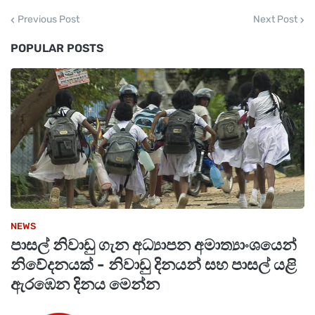
Previous Post
Next Post
POPULAR POSTS
NEWS
පාසල් නිවාඩු ගැන අධ්‍යාපන අමාත්‍යාංශයෙන්
නිවේදනයක් - නිවාඩු දිනයන් සහ පාසල් යළි
ඇරඹෙන දිනය මෙන්න