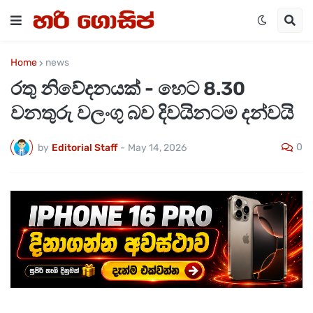
Home
news
රතු නිවේදනයක් - හෙට 8.30
වනතුරු වලංගු බව දිවයිනටම දන්වයි
0
by
Editorial Staff
-
May 14, 2026