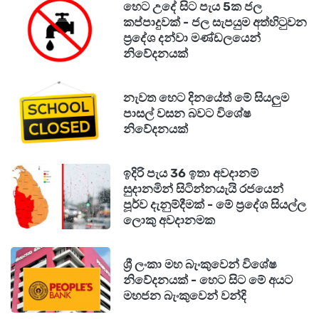
හෙට උදේ සිට පැය 5ක ජල
කප්පාදුවක් - ජල සැපයුම අත්හිටුවන
ප්‍රදේශ දන්වා මණ්ඩලයෙන්
නිවේදනයක්
නැවත හෙට දිනයේත් මේ සියලුම
පාසල් වසන බවට විශේෂ
නිවේදනයක්
ඉදිරි පැය 36 ඉතා අවදානම්
සුදානමින් සිටින්නයැයි රජයෙන්
පූර්ව දැනුම්දීමක් - මේ ප්‍රදේශ සියල්ල
ලොකු අවදානමක
ශ්‍රී ලංකා මහ බැංකුවෙන් විශේෂ
නිවේදනයක් - හෙට සිට මේ අයට
මහජන බැංකුවෙන් වන්දි