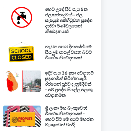
හෙට උදේ සිට පැය 5ක
ජල කප්පාදුවක් - ජල
සැපයුම අත්හිටුවන ප්‍රදේශ
දන්වා මණ්ඩලයෙන්
නිවේදනයක්
නැවත හෙට දිනයේත් මේ
සියලුම පාසල් වසන බවට
විශේෂ නිවේදනයක්
ඉදිරි පැය 36 ඉතා අවදානම්
සුදානමින් සිටින්නයැයි
රජයෙන් පූර්ව දැනුම්දීමක්
- මේ ප්‍රදේශ සියල්ල ලොකු
අවදානමක
ශ්‍රී ලංකා මහ බැංකුවෙන්
විශේෂ නිවේදනයක් -
හෙට සිට මේ අයට මහජන
බැංකුවෙන් වන්දි