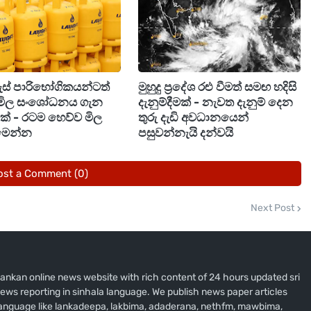
 උමයංගනා සහ නීතිඥ ඉමාශි සේනාධිර මහත්මිහු පෙනී
ගැස් පාරිභෝගිකයන්ටත්
මුහුදු ප්‍රදේශ රළු වීමත් සමඟ හදිසි
මිල සංශෝධනය ගැන
දැනුම්දීමක් - නැවත දැනුම් දෙන
ීමක් - රටම හෙව්ව මිල
තුරු දැඩි අවධානයෙන්
මෙන්න
පසුවන්නැයි දන්වයි
ost a Comment (0)
Next Post
i lankan online news website with rich content of 24 hours updated sri
ews reporting in sinhala language. We publish news paper articles
 language like lankadeepa, lakbima, adaderana, nethfm, mawbima,