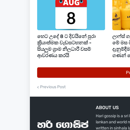
මෙම සැකකරුවන් වෙනුවෙන් නීතිඥ අචිනි
සිටියහ.
හෙට උදේ 8 ට දිවයිනේ පුරා
ලාෆ්ස් 
ක්‍රියාත්මක වැඩසටහනක් -
මේ මස 
සියලුම ග්‍රාම නිලධාරී වසම්
දැනුම්ද
ආවරණය කරයි
ගණන් 
P
Previous Post
ABOUT US
Hari gossip is a sr
lankan and world n
written in sinhala