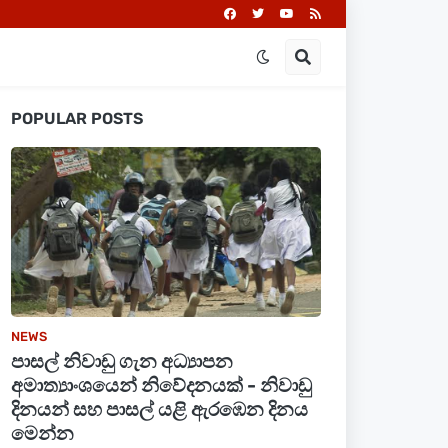
POPULAR POSTS
NEWS
පාසල් නිවාඩු ගැන අධ්‍යාපන
අමාත්‍යාංශයෙන් නිවේදනයක් - නිවාඩු
දිනයන් සහ පාසල් යළි ඇරඹෙන දිනය
මෙන්න