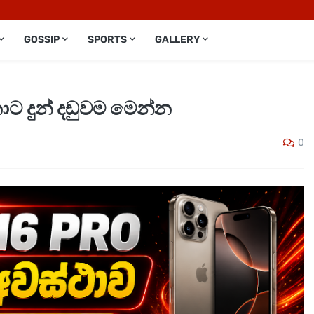
GOSSIP
SPORTS
GALLERY
නාට දුන් දඩුවම මෙන්න
0