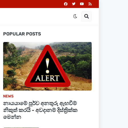
POPULAR POSTS
NEWS
නායයාමේ පූර්ව අනතුරු ඇඟවීම්
නිකුත් කරයි - අවදානම් දිස්ත්‍රික්ක
මෙන්න