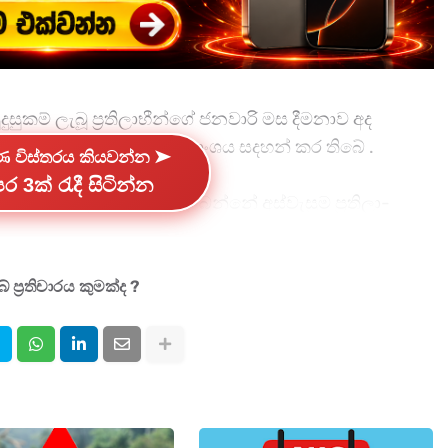
ුසුකම් ලැබූ ප්‍රතිලාභීන්ගේ ජනවාරි මස දීමනාව අද
හ ආර්ථික සංවර්ධන අමාත්‍යාංශය සදහන් කර තිබේ .
්ණ විස්තරය කියවන්න ➤
ර 3ක් රැදී සිටින්න
ා­ත්‍යාං­ශය ප්‍රකාශ කරනු ලබන්නේ අස්වැ­සුම ප්‍රති­ලා­
­වාරි මස දීම­නාව ලෙස ප්‍රති­ලාභී පවුල් 1,664,038ක්
හිටි දීම­නාව ලෙස ප්‍රති­ලා­භීන් 686,623ක් අතරේ රුපි­යල්
.
 ප්‍රතිචාරය කුමක්ද ?
දු­සු­කම් ලැබූ ප්‍රති­ලා­භීන්ගේ ජන­වාරි මස දීම­නාව මෙන්ම
ි දීම­නාව අද දිනයේ එම ප්‍රති­ලා­භීන්ගේ බැංකු ගිණුම් වෙත