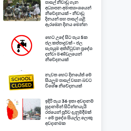
පාසල් නිවාඩු ගැන
අධ්‍යාපන අමාත්‍යාංශයෙන්
නිවේදනයක් - නිවාඩු
දිනයන් සහ පාසල් යළි
ඇරඹෙන දිනය මෙන්න
හෙට උදේ සිට පැය 5ක
ජල කප්පාදුවක් - ජල
සැපයුම අත්හිටුවන ප්‍රදේශ
දන්වා මණ්ඩලයෙන්
නිවේදනයක්
නැවත හෙට දිනයේත් මේ
සියලුම පාසල් වසන බවට
විශේෂ නිවේදනයක්
ඉදිරි පැය 36 ඉතා අවදානම්
සුදානමින් සිටින්නයැයි
රජයෙන් පූර්ව දැනුම්දීමක්
- මේ ප්‍රදේශ සියල්ල ලොකු
අවදානමක