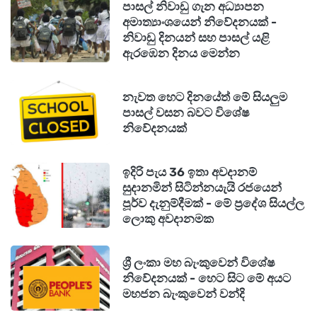
පාසල් නිවාඩු ගැන අධ්‍යාපන
පුද්ගලයින් හත් දෙනෙකු හෝ අට දෙනෙකු මිය යන
අමාත්‍යාංශයෙන් නිවේදනයක් -
බවත්, 2026 දී ජාතික අනතුරු වැළැක්වීමේ
නිවාඩු දිනයන් සහ පාසල් යළි
ඇරඹෙන දිනය මෙන්න
වැඩසටහනක් ක්‍රියාත්මක කරන බවත්ය.
2026 පළමු දින 22 තුළ මත්ද්‍රව්‍ය භාවිතය
නැවත හෙට දිනයේත් මේ සියලුම
පාසල් වසන බවට විශේෂ
සම්බන්ධයෙන් රියදුරන් 480 දෙනෙකු අත්අඩංගුවට
නිවේදනයක්
ගත් බවත්, එම කාලය තුළම අනතුරු 135 ක් වාර්තා
වූ බවත්ය. රජය කෙල මත පදනම් වූ පරීක්ෂණ ඇතුළු
ඉදිරි පැය 36 ඉතා අවදානම්
පරීක්ෂණ ක්‍රම ශක්තිමත් කරන බවත්, අවශ්‍ය නම්
සුදානමින් සිටින්නයැයි රජයෙන්
මත්ද්‍රව්‍ය දුර්වල රිය පැදවීමට එරෙහිව දැඩි ක්‍රියාමාර්ග
පූර්ව දැනුම්දීමක් - මේ ප්‍රදේශ සියල්ල
ලොකු අවදානමක
ගැනීමට නීති සංශෝධනය කරන බවත් විජේපාල
මහතා පැවසීය.
ශ්‍රී ලංකා මහ බැංකුවෙන් විශේෂ
නිවේදනයක් - හෙට සිට මේ අයට
රජයේ ජාතික මත්ද්‍රව්‍ය වැළැක්වීමේ වැඩසටහනේ
මහජන බැංකුවෙන් වන්දි
අරමුණ වන්නේ විනයගරුක සහ වෘත්තීය ප්‍රවාහන