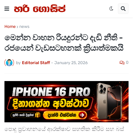
Home
news
මෙන්න වාහන රියදුරන්ට දැඩි නීති -
රජයෙන් වැඩසටහනක් ක්‍රියාත්මකයි
0
by
Editorial Staff
-
January 25, 2026
පොදු ප්‍රවාහනයේ ආරක්ෂාව සහතික කිරීම සහ බස්