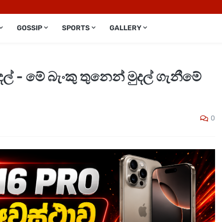
GOSSIP
SPORTS
GALLERY
් - මේ බැංකු තුනෙන් මුදල් ගැනීමේ
0