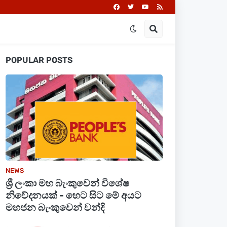
POPULAR POSTS
NEWS
ශ්‍රී ලංකා මහ බැංකුවෙන් විශේෂ
නිවේදනයක් - හෙට සිට මේ අයට
මහජන බැංකුවෙන් වන්දි