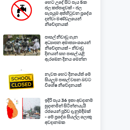
හෙට උදේ සිට පැය 5ක
ජල කප්පාදුවක් - ජල
සැපයුම අත්හිටුවන ප්‍රදේශ
දන්වා මණ්ඩලයෙන්
නිවේදනයක්
පාසල් නිවාඩු ගැන
අධ්‍යාපන අමාත්‍යාංශයෙන්
නිවේදනයක් - නිවාඩු
දිනයන් සහ පාසල් යළි
ඇරඹෙන දිනය මෙන්න
නැවත හෙට දිනයේත් මේ
සියලුම පාසල් වසන බවට
විශේෂ නිවේදනයක්
ඉදිරි පැය 36 ඉතා අවදානම්
සුදානමින් සිටින්නයැයි
රජයෙන් පූර්ව දැනුම්දීමක්
- මේ ප්‍රදේශ සියල්ල ලොකු
අවදානමක