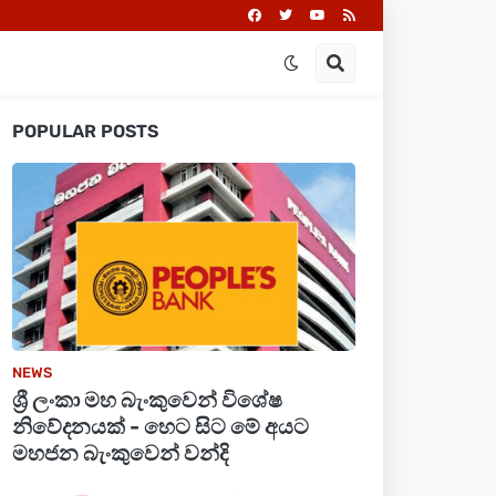
POPULAR POSTS
NEWS
ශ්‍රී ලංකා මහ බැංකුවෙන් විශේෂ
නිවේදනයක් - හෙට සිට මේ අයට
මහජන බැංකුවෙන් වන්දි