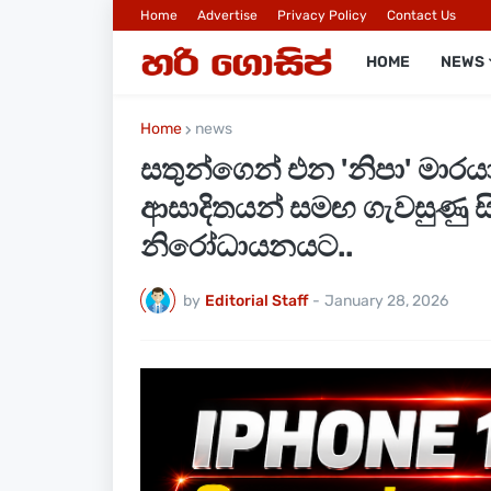
Home
Advertise
Privacy Policy
Contact Us
HOME
NEWS
Home
news
සතුන්ගෙන් එන 'නිපා' මාරයා
ආසාදිතයන් සමඟ ගැවසුණු සි
නිරෝධායනයට..
by
Editorial Staff
-
January 28, 2026