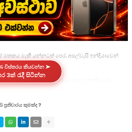
කය මැකී යන්නටත් පෙර, අසල්වැසි ඉන්දියාවෙන්
්ණ විස්තරය කියවන්න ➤
ර 3ක් රැදී සිටින්න
ස සැලකෙන "නිපා" (Nipah) වෛරසය ඉන්දියාවේ
හිර බෙංගාලය මේ වන විටත් නිපා භීෂණයෙන් වෙළී පවතින
 ප්‍රතිචාරය කුමක්ද ?
ේවකයින් පස් දෙනෙකුටම වෛරසය ආසාදනය වී ඇති බව