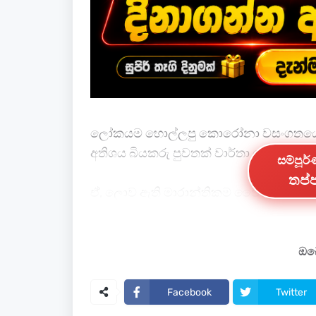
ලෝකයම හොල්ලපු කොරෝනා වසංගතයේ මත
අතිශය බියකරු පුවතක් වාර්තා වෙනවා.
සම්පූර
තප්ප
ඒ, ලොව ඇති මාරාන්තිකම වෛරසයක් ලෙ
වේගයෙන් පැතිර යාම.
විදෙස් වාර්තාවලට අනුව, ඉන්දියාවේ බට
ඔබේ
අතර, රෝගීන්ට ප්‍රතිකාර කළ සෞඛ්‍ය ස
සදහන්.
Facebook
Twitter