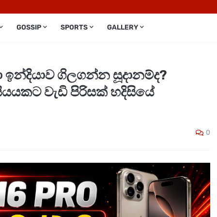
GOSSIP
SPORTS
GALLERY
 ඉන්දියාව ගිලගන්න සූදානම්ද?
යයකට වැඩි පිරිසක් හදිසියේ
0