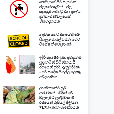
හෙට උදේ සිට පැය 5ක
ජල කප්පාදුවක් - ජල
සැපයුම අත්හිටුවන ප්‍රදේශ
දන්වා මණ්ඩලයෙන්
නිවේදනයක්
නැවත හෙට දිනයේත් මේ
සියලුම පාසල් වසන බවට
විශේෂ නිවේදනයක්
ඉදිරි පැය 36 ඉතා අවදානම්
සුදානමින් සිටින්නයැයි
රජයෙන් පූර්ව දැනුම්දීමක්
- මේ ප්‍රදේශ සියල්ල ලොකු
අවදානමක
ලාංකිකයන්ට සුබ
ආරංචියක් - ඔබත් මේ
බලපෑමට ලක්වුවානම්
රජයෙන් රුපියල් බිලියන
71.7ක සහන පැකේජයක්