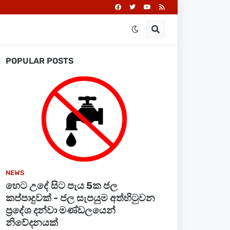
POPULAR POSTS
NEWS
හෙට උදේ සිට පැය 5ක ජල
කප්පාදුවක් - ජල සැපයුම අත්හිටුවන
ප්‍රදේශ දන්වා මණ්ඩලයෙන්
නිවේදනයක්