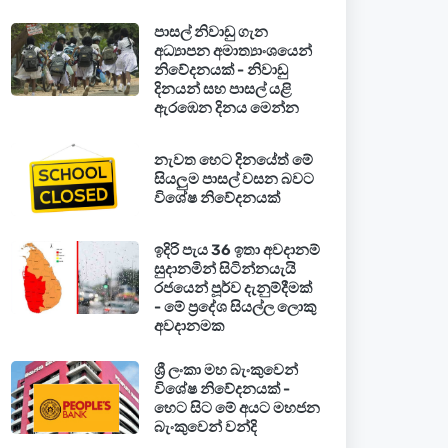
පාසල් නිවාඩු ගැන
අධ්‍යාපන අමාත්‍යාංශයෙන්
නිවේදනයක් - නිවාඩු
දිනයන් සහ පාසල් යළි
ඇරඹෙන දිනය මෙන්න
නැවත හෙට දිනයේත් මේ
සියලුම පාසල් වසන බවට
විශේෂ නිවේදනයක්
ඉදිරි පැය 36 ඉතා අවදානම්
සුදානමින් සිටින්නයැයි
රජයෙන් පූර්ව දැනුම්දීමක්
- මේ ප්‍රදේශ සියල්ල ලොකු
අවදානමක
ශ්‍රී ලංකා මහ බැංකුවෙන්
විශේෂ නිවේදනයක් -
හෙට සිට මේ අයට මහජන
බැංකුවෙන් වන්දි