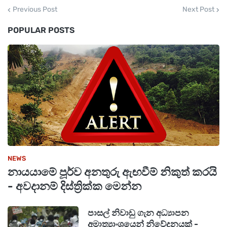
Previous Post
Next Post
POPULAR POSTS
NEWS
නායයාමේ පූර්ව අනතුරු ඇඟවීම් නිකුත් කරයි
- අවදානම් දිස්ත්‍රික්ක මෙන්න
පාසල් නිවාඩු ගැන අධ්‍යාපන
අමාත්‍යාංශයෙන් නිවේදනයක් -