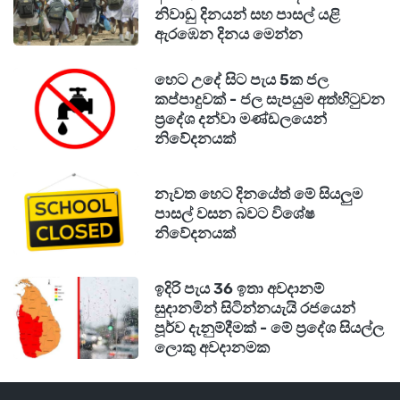
නිවාඩු දිනයන් සහ පාසල් යළි
ඇරඹෙන දිනය මෙන්න
හෙට උදේ සිට පැය 5ක ජල
කප්පාදුවක් - ජල සැපයුම අත්හිටුවන
ප්‍රදේශ දන්වා මණ්ඩලයෙන්
නිවේදනයක්
නැවත හෙට දිනයේත් මේ සියලුම
පාසල් වසන බවට විශේෂ
නිවේදනයක්
ඉදිරි පැය 36 ඉතා අවදානම්
සුදානමින් සිටින්නයැයි රජයෙන්
පූර්ව දැනුම්දීමක් - මේ ප්‍රදේශ සියල්ල
ලොකු අවදානමක