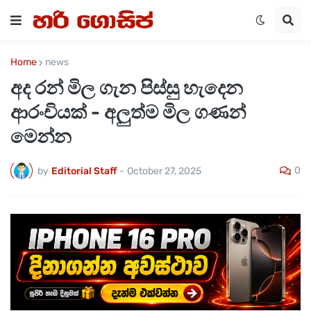
Home
news
අද රන් මිල ගැන පිස්සු හැදෙන
ආරංචියක් - අලුත්ම මිල ගණන්
මෙන්න
0
by
Editorial Staff
-
October 27, 2025