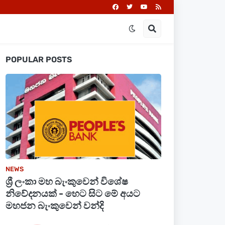
POPULAR POSTS
NEWS
ශ්‍රී ලංකා මහ බැංකුවෙන් විශේෂ
නිවේදනයක් - හෙට සිට මේ අයට
මහජන බැංකුවෙන් වන්දි