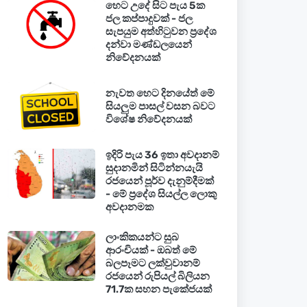
හෙට උදේ සිට පැය 5ක
ජල කප්පාදුවක් - ජල
සැපයුම අත්හිටුවන ප්‍රදේශ
දන්වා මණ්ඩලයෙන්
නිවේදනයක්
නැවත හෙට දිනයේත් මේ
සියලුම පාසල් වසන බවට
විශේෂ නිවේදනයක්
ඉදිරි පැය 36 ඉතා අවදානම්
සුදානමින් සිටින්නයැයි
රජයෙන් පූර්ව දැනුම්දීමක්
- මේ ප්‍රදේශ සියල්ල ලොකු
අවදානමක
ලාංකිකයන්ට සුබ
ආරංචියක් - ඔබත් මේ
බලපෑමට ලක්වුවානම්
රජයෙන් රුපියල් බිලියන
71.7ක සහන පැකේජයක්