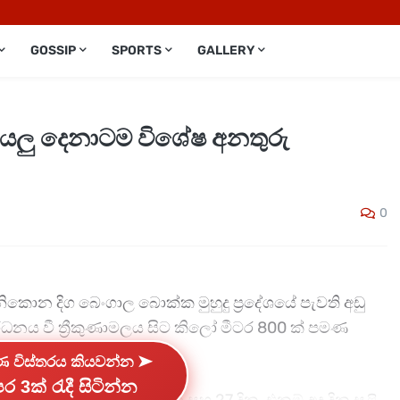
GOSSIP
SPORTS
GALLERY
සියලු දෙනාටම විශේෂ අනතුරු
0
නිකොන දිග බෙංගාල බොක්ක මුහුදු ප්‍රදේශයේ පැවති අඩු
ධනය වී ත්‍රීකුණාමලය සිට කිලෝ මීටර 800 ක් පමණ
ේදනය කර ඇත.
්ණ විස්තරය කියවන්න ➤
ර 3ක් රැදී සිටින්න