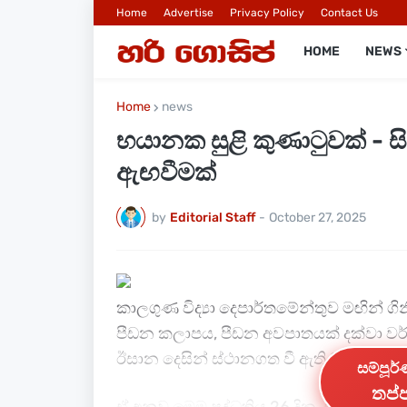
Home
Advertise
Privacy Policy
Contact Us
HOME
NEWS
Home
news
භයානක සුළි කුණාටුවක් - 
ඇඟවීමක්
by
Editorial Staff
-
October 27, 2025
කාලගුණ විද්‍යා දෙපාර්තමේන්තුව මඟින් ගි
පීඩන කලාපය, පීඩන අවපාතයක් දක්වා වර්
ඊසාන දෙසින් ස්ථානගත වී ඇති බව නිව
සම්පූර
තප්ප