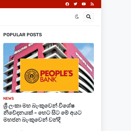
POPULAR POSTS
NEWS
ශ්‍රී ලංකා මහ බැංකුවෙන් විශේෂ
නිවේදනයක් - හෙට සිට මේ අයට
මහජන බැංකුවෙන් වන්දි