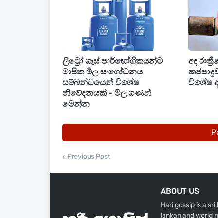
ලිට්‍රෝ ගෑස් පාර්භෝගිකයන්ට
අද රාත්‍
මාසික මිල සංශෝධනය
කප්පාදු
සම්බන්ධයෙන් විශේෂ
විශේෂ දැ
නිවේදනයක් - මිල ගණන්
මෙන්න
P
Previous Post
ABOUT US
Hari gossip is a sr
lankan and world n