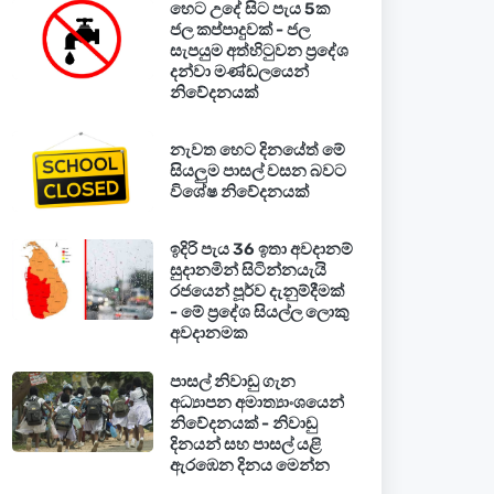
හෙට උදේ සිට පැය 5ක
ජල කප්පාදුවක් - ජල
සැපයුම අත්හිටුවන ප්‍රදේශ
දන්වා මණ්ඩලයෙන්
නිවේදනයක්
නැවත හෙට දිනයේත් මේ
සියලුම පාසල් වසන බවට
විශේෂ නිවේදනයක්
ඉදිරි පැය 36 ඉතා අවදානම්
සුදානමින් සිටින්නයැයි
රජයෙන් පූර්ව දැනුම්දීමක්
- මේ ප්‍රදේශ සියල්ල ලොකු
අවදානමක
පාසල් නිවාඩු ගැන
අධ්‍යාපන අමාත්‍යාංශයෙන්
නිවේදනයක් - නිවාඩු
දිනයන් සහ පාසල් යළි
ඇරඹෙන දිනය මෙන්න