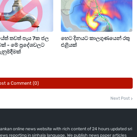
රීයේත් තවත් පැය 7ක ජල
හෙට දිනයට කාලගුණයෙන් රතු
වක් - මේ ප්‍රදේශවලට
එළියක්
නුම්දීමක්
ost a Comment (0)
Next Post
i lankan online news website with rich content of 24 hours updated sri
ews reporting in sinhala language. We publish news paper articles