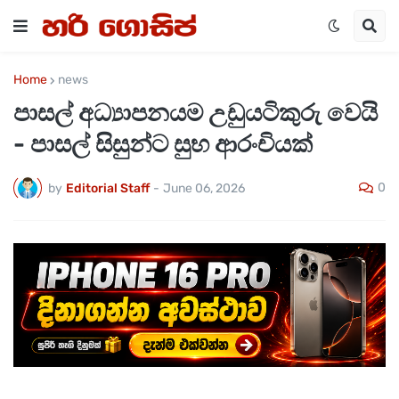
Home
news
පාසල් අධ්‍යාපනයම උඩුයටිකුරු වෙයි
- පාසල් සිසුන්ට සුභ ආරංචියක්
0
by
Editorial Staff
-
June 06, 2026