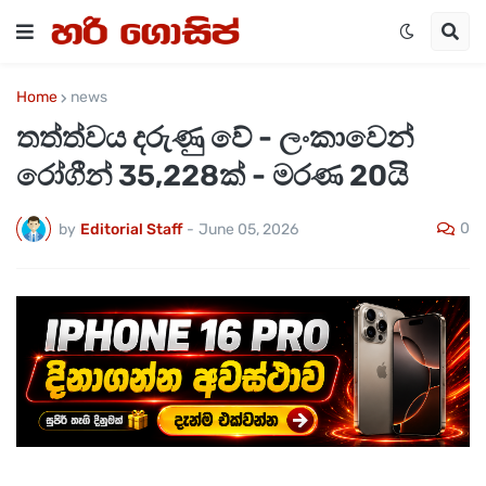
Home
news
තත්ත්වය දරුණු වේ - ලංකාවෙන්
රෝගීන් 35,228ක් - මරණ 20යි
0
by
Editorial Staff
-
June 05, 2026