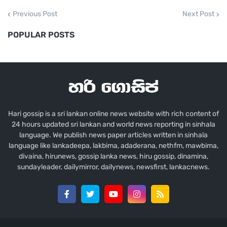
තත්ත්වයත් සමඟ මෙරට තුළ නිර්මාණය වූ අධික
Previous Post
Next Post
වර්ෂාපතනය සහ ඉන් අනතුරුව ප්‍රදේශ රැසකට
POPULAR POSTS
විටින් විට ලැබුණු වැසි සහිත කාලගුණික තත්ත්වය
හේතුවෙන් මෙලෙස ඩෙංගු මදුරුවන් බෝවීම සහ
රෝගීන් වාර්තාවීම කැපීපෙනෙන ලෙස ඉහළ ගොස්
තිබේ.
Hari gossip is a sri lankan online news website with rich content of
මේ අතර අද දිනයේදී ද අවාසනාවන්ත ලෙස තවත්
24 hours updated sri lankan and world news reporting in sinhala
ඩෙංගු මරණයක් සිදුව ඇති බවට නිල තොරතුරු
language. We publish news paper articles written in sinhala
language like lankadeepa, lakbima, adaderana, nethfm, mawbima,
වාර්තාවී ඇති අතර, ඒ සමඟින් මේ වසරේ මෙරටින්
divaina, hirunews, gossip lanka news, hiru gossip, dinamina,
වාර්තා වූ සමස්ත ඩෙංගු මරණ සංඛ්‍යාව විස්ස දක්වා
sundayleader, dailymirror, dailynews, newsfirst, lankacnews.
ඉහළ ගොස් ඇත.
මෙලෙස වෛරසය වැළඳීමෙන් මිය ගිය සමස්ත පිරිස
අතර පිරිමි පුද්ගලයින් පස් දෙනෙකු සිටින බවත්