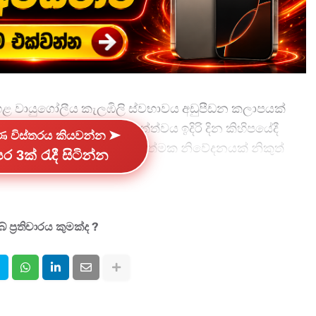
 පහළ වායුගෝලීය කැලඹිලි ස්වභාවය අඩුපීඩන කලාපයක්
ිවයින පුරා පවතින වැසි තත්ත්වය ඉදිරි දින කිහිපයේදී
්ණ විස්තරය කියවන්න ➤
‍යා දෙපාර්තමේන්තුව අවවාදාත්මක නිවේදනයක් නිකුත්
ර 3ක් රැදී සිටින්න
 10.1N සහ නැගෙනහිර දේශාංශ 82.5E ආසන්න ප්‍රදේශයේ
 ප්‍රතිචාරය කුමක්ද ?
ට ප්‍රදේශයට වඩා අඩු වන අතර, ඒ දෙසට අවටින් සුළං
සි සහ සුළං ඇති වේ.