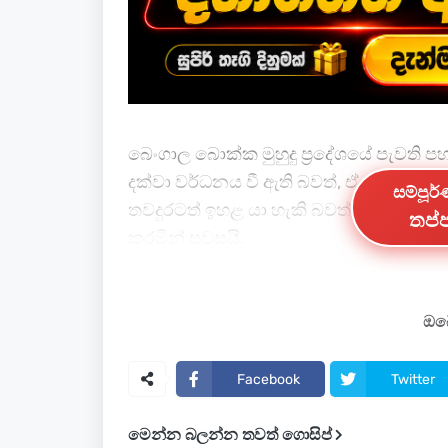
බෙංගාල බොක්ක මුහුදු ප්‍රදේශයේ පැවති
දක්වා වර්ධනය වී ඇති බවත්, ඒ හේතුවෙන් ද
සම්පූර
තවදුරටත් ඉහළ යා හැකි බවත් කාලගුණවිද්
තප්ප
කරමින් පවසයි.
මෙම පද්ධතිය මේ වන විට උතුරු අක්ෂාංශ
ස්ථානගත වී ඇත.
ඔබේ
අඩුපීඩන කලාපයකදී වායුගෝලීය පීඩනය අව
Facebook
Twitter
හමා ඒම නිසා වලාකුළු නිර්මාණය වී තද වැ
මෙන්න බලන්න තවත් ගොසිප්