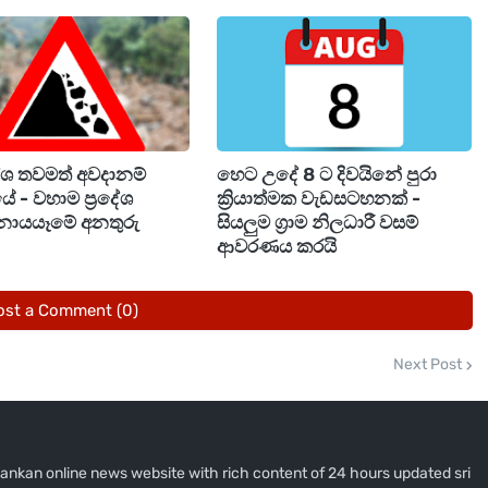
ෝ ප්‍රදේශවලට විශේෂයෙන් සවස් කාලයේදී හෝ රාත්‍රී
 වැසි බලාපොරොත්තු විය හැකි අතර, ගිගුරුම් සහිත වැසි
 මඟින් සිදුවන අනතුරු අවම කර ගැනීමට අවශ්‍ය පියවර
ා සිටිනු ලැබේ.
දේශ තවමත් අවදානම්
හෙට උදේ 8 ට දිවයිනේ පුරා
ේ - වහාම ප්‍රදේශ
ක්‍රියාත්මක වැඩසටහනක් -
නායයෑමේ අනතුරු
සියලුම ග්‍රාම නිලධාරී වසම්
ආවරණය කරයි
ost a Comment (0)
Next Post
i lankan online news website with rich content of 24 hours updated sri