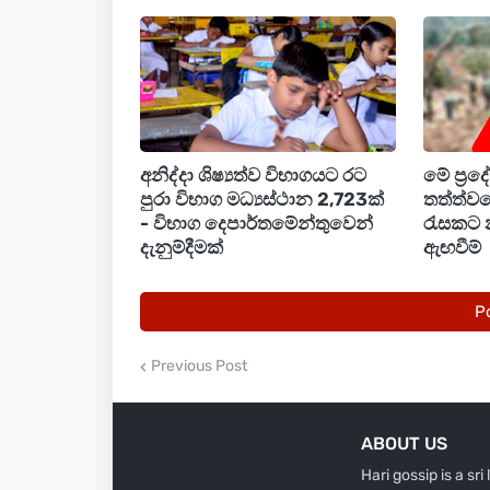
මෙම පද්ධතියේ බලපෑම නිසා දිවයිනේ බොහ
කාලයේදී ගිගුරුම් සහිත වැසි ඇති විය හැක.
ඇතැම් ස්ථානවලට මිලිමීටර 100 ඉක්මවූ තද
ඇති වන විට තාවකාලික තද සුළං සහ අකුණු
ගන්නා ලෙස ජනතාවගෙන් කාරුණිකව ඉල්ල
අනිද්දා ශිෂ්‍යත්ව විභාගයට රට
මේ ප්‍ර
පුරා විභාග මධ්‍යස්ථාන 2,723ක්
තත්ත්වය
- විභාග දෙපාර්තමේන්තුවෙන්
රැසකට 
දැනුම්දීමක්
ඇඟවීම්
P
Previous Post
ABOUT US
Hari gossip is a sr