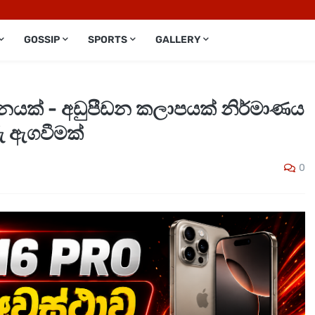
GOSSIP
SPORTS
GALLERY
දනයක් - අඩුපීඩන කලාපයක් නිර්මාණය
ු ඇගවීමක්
0