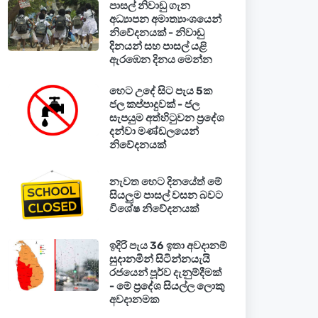
පාසල් නිවාඩු ගැන
අධ්‍යාපන අමාත්‍යාංශයෙන්
නිවේදනයක් - නිවාඩු
දිනයන් සහ පාසල් යළි
ඇරඹෙන දිනය මෙන්න
හෙට උදේ සිට පැය 5ක
ජල කප්පාදුවක් - ජල
සැපයුම අත්හිටුවන ප්‍රදේශ
දන්වා මණ්ඩලයෙන්
නිවේදනයක්
නැවත හෙට දිනයේත් මේ
සියලුම පාසල් වසන බවට
විශේෂ නිවේදනයක්
ඉදිරි පැය 36 ඉතා අවදානම්
සුදානමින් සිටින්නයැයි
රජයෙන් පූර්ව දැනුම්දීමක්
- මේ ප්‍රදේශ සියල්ල ලොකු
අවදානමක