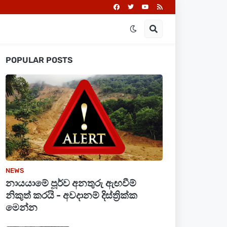
POPULAR POSTS
NEWS
නායයාමේ පූර්ව අනතුරු ඇඟවීම්
නිකුත් කරයි - අවදානම් දිස්ත්‍රික්ක
මෙන්න