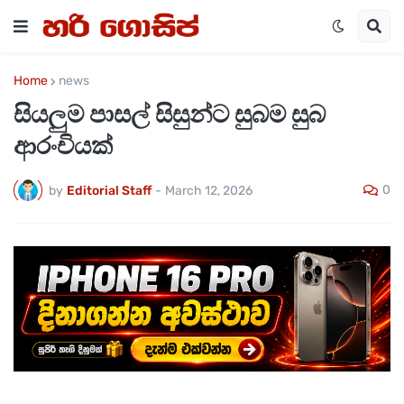
Home
news
සියලුම පාසල් සිසුන්ට සුබම සුබ
ආරංචියක්
0
by
Editorial Staff
-
March 12, 2026