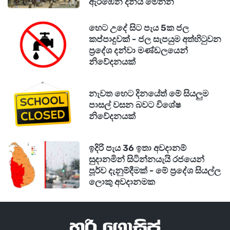
ඇරඹෙන දිනය මෙන්න
හෙට උදේ සිට පැය 5ක ජල
කප්පාදුවක් - ජල සැපයුම අත්හිටුවන
ප්‍රදේශ දන්වා මණ්ඩලයෙන්
නිවේදනයක්
නැවත හෙට දිනයේත් මේ සියලුම
පාසල් වසන බවට විශේෂ
නිවේදනයක්
ඉදිරි පැය 36 ඉතා අවදානම්
සුදානමින් සිටින්නයැයි රජයෙන්
පූර්ව දැනුම්දීමක් - මේ ප්‍රදේශ සියල්ල
ලොකු අවදානමක