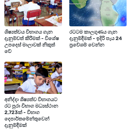
පාසල් දරුවන් දෙදෙනෙකු වාහනයට යටවී ඇති
අතර, එක් අයෙකු ජීවිතක්ෂයට පත්ව ඇත.
එසේම තුවාල ලැබූ අනෙක් සිසුවා මේ වනවිට
ශිෂ්‍යත්වය විභාගය ගැන
රටටම කාලගුණය ගැන
මහනුවර රෝහලේ ප්‍රතිකාර ලබමින් සිටින බව
දැනුම්වත් කිරීමක් - විශේෂ
දැනුම්දීමක් - ඉදිරි පැය 24
සඳහන්.
උපදෙස් මාලාවක් නිකුත්
ප්‍රවේශම් වෙන්න
වේ
අනතුර සම්බන්ධයෙන් ප්‍රකාශයක් ලබාදෙමින්
වාහනයේ හිමිකාර අධ්‍යක්ෂවරයා කියා ඇත්තේ, තමා
වාහනය නවතා ඉන් බැසයෑමෙන් පසුව මෙම අනතුර
සිදුව ඇති බවයි.
අනිද්දා ශිෂ්‍යත්ව විභාගයට
රට පුරා විභාග මධ්‍යස්ථාන
2,723ක් - විභාග
දෙපාර්තමේන්තුවෙන්
දැනුම්දීමක්