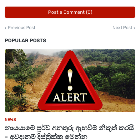
Post a Comment (0)
Previous Post
Next Post
POPULAR POSTS
NEWS
නායයාමේ පූර්ව අනතුරු ඇඟවීම් නිකුත් කරයි
- අවදානම් දිස්ත්‍රික්ක මෙන්න