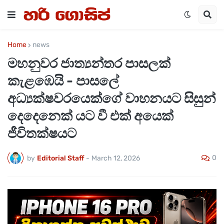
Home
news
මහනුවර ජාත්‍යන්තර පාසලක්
කැළඹෙයි - පාසලේ
අධ්‍යක්ෂවරයෙක්ගේ වාහනයට සිසුන්
දෙදෙනෙක් යට වී එක් අයෙක්
ජීවිතක්ෂයට
0
by
Editorial Staff
-
March 12, 2026