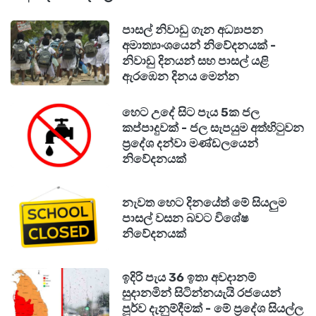
පාසල් නිවාඩු ගැන අධ්‍යාපන
අමාත්‍යාංශයෙන් නිවේදනයක් -
නිවාඩු දිනයන් සහ පාසල් යළි
ඇරඹෙන දිනය මෙන්න
හෙට උදේ සිට පැය 5ක ජල
කප්පාදුවක් - ජල සැපයුම අත්හිටුවන
ප්‍රදේශ දන්වා මණ්ඩලයෙන්
නිවේදනයක්
නැවත හෙට දිනයේත් මේ සියලුම
පාසල් වසන බවට විශේෂ
නිවේදනයක්
ඉදිරි පැය 36 ඉතා අවදානම්
සුදානමින් සිටින්නයැයි රජයෙන්
පූර්ව දැනුම්දීමක් - මේ ප්‍රදේශ සියල්ල