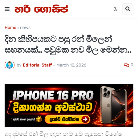
Home
news
දින කිහිපයකට පසු රන් මිලෙන්
සහනයක්.. පවුමක නව මිල මෙන්න..
0
by
Editorial Staff
-
March 12, 2026
අද දවසේ රන් මිල ගැන නම් මේ ඇසෙන විශේෂ