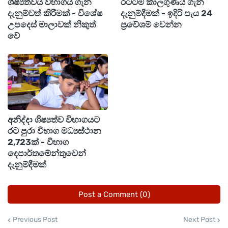
ශිෂ්‍යත්වය විභාගය ගැන
රටටම කාලගුණය ගැන
දැනුම්වත් කිරීමක් - විශේෂ
දැනුම්දීමක් - ඉදිරි පැය 24
උපදෙස් මාලාවක් නිකුත්
ප්‍රවේශම් වෙන්න
වේ
අනිද්දා ශිෂ්‍යත්ව විභාගයට
රට පුරා විභාග මධ්‍යස්ථාන
2,723ක් - විභාග
දෙපාර්තමේන්තුවෙන්
දැනුම්දීමක්
Post a Comment (0)
Previous Post
Next Post