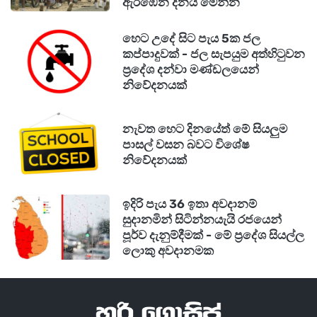
ඇරඹෙන දිනය මෙන්න
හෙට උදේ සිට පැය 5ක ජල
කප්පාදුවක් - ජල සැපයුම අත්හිටුවන
ප්‍රදේශ දන්වා මණ්ඩලයෙන්
නිවේදනයක්
නැවත හෙට දිනයේත් මේ සියලුම
පාසල් වසන බවට විශේෂ
නිවේදනයක්
ඉදිරි පැය 36 ඉතා අවදානම්
සුදානමින් සිටින්නයැයි රජයෙන්
පූර්ව දැනුම්දීමක් - මේ ප්‍රදේශ සියල්ල
ලොකු අවදානමක