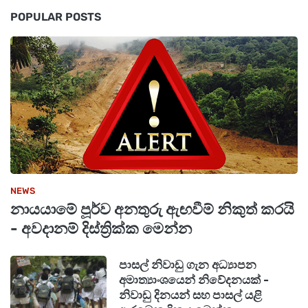
POPULAR POSTS
NEWS
නායයාමේ පූර්ව අනතුරු ඇඟවීම් නිකුත් කරයි
- අවදානම් දිස්ත්‍රික්ක මෙන්න
පාසල් නිවාඩු ගැන අධ්‍යාපන
අමාත්‍යාංශයෙන් නිවේදනයක් -
නිවාඩු දිනයන් සහ පාසල් යළි