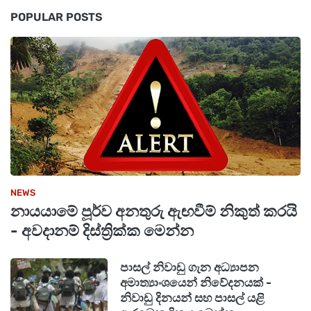
POPULAR POSTS
එමෙන්ම ඉන්ධන කෝටාව හේතුවෙන් බෙදා
හැරීම්වලට බලපෑම් එල්ල වී ඇති බව ආනයනික කිරි
පිටි හා තිරිඟු පිටි සමාගම් අමාත්‍යවරයාට
පෙන්වාදෙන ලදී. ආහාර බෙදා හැරීමේ ක්ෂේත්‍රයේ
නියුතු ප්‍රවාහන සේවා සපයන්නන්ගේ ඉන්ධන
අවශ්‍යතා හඳුනා ගැනීමට සහ එම අංශයේ
සැලසුම්කරණය විධිමත් කිරීම අරමුණු කර ගනිමින්
හඳුන්වා දුන් විශේෂ දත්ත රැස්කිරීමේ වැඩසටහනට
NEWS
ලියාපදිංචි වන ලෙස එහිදී අමාත්‍යවරයා සමාගම්
නායයාමේ පූර්ව අනතුරු ඇඟවීම් නිකුත් කරයි
වෙත උපදෙස් ලබා දුන් බව වැඩිදුරටත් සඳහන්ය.
- අවදානම් දිස්ත්‍රික්ක මෙන්න
පාසල් නිවාඩු ගැන අධ්‍යාපන
අමාත්‍යාංශයෙන් නිවේදනයක් -
නිවාඩු දිනයන් සහ පාසල් යළි