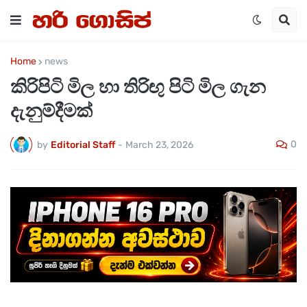
Home
news
කිරිපිටි මිල හා තිරිඟු පිටි මිල ගැන
දැනුම්දීමක්
0
by
Editorial Staff
-
March 23, 2026