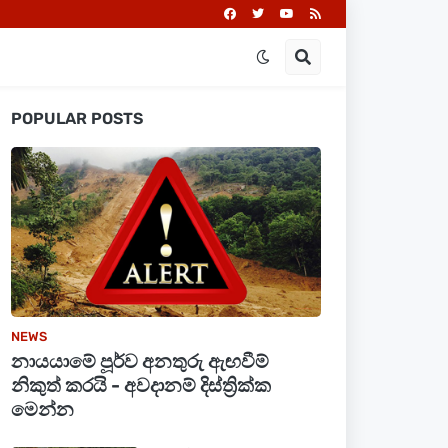
POPULAR POSTS
NEWS
නායයාමේ පූර්ව අනතුරු ඇඟවීම්
නිකුත් කරයි - අවදානම් දිස්ත්‍රික්ක
මෙන්න