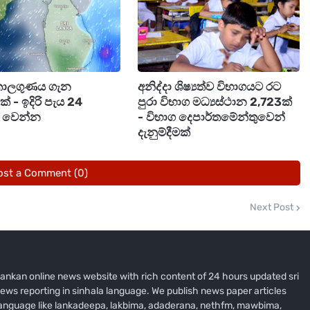
සමග පවතින ගොඩබිම් සීමා හරහා මෙරටට ඇතුළු වන
ත් කර තිබෙනවා.
විඩ්-19 සහ සීකා වැනි වසංගත තත්ත්වයක් ඇති කළ හැකි
කාලගුණය ගැන
අනිද්දා ශිෂ්‍යත්ව විභාගයට රට
 ඇතුළත් කර තිබෙනවා.
මක් - ඉදිරි පැය 24
පුරා විභාග මධ්‍යස්ථාන 2,723ක්
ම් වෙන්න
- විභාග දෙපාර්තමේන්තුවෙන්
මිනිසුන්ට ද, පසුව මිනිසාගෙන් මිනිසාට ද (විශේෂයෙන්
දැනුම්දීමක්
ැකියි.
ost a Comment (0)
 සහ උගුරේ අමාරුව මූලික ලක්ෂණයි.
Next Post
 ඉදිමීම (Encephalitis) වැනි මාරාන්තික තත්ත්වයන්
ිශ්චිත ඖෂධයක් සොයාගෙන නොමැති අතර,
i lankan online news website with rich content of 24 hours updated sri
ews reporting in sinhala language. We publish news paper articles
රමාණයක් මිය යාමේ අවදානමක් පවතිනවා.
 language like lankadeepa, lakbima, adaderana, nethfm, mawbima,