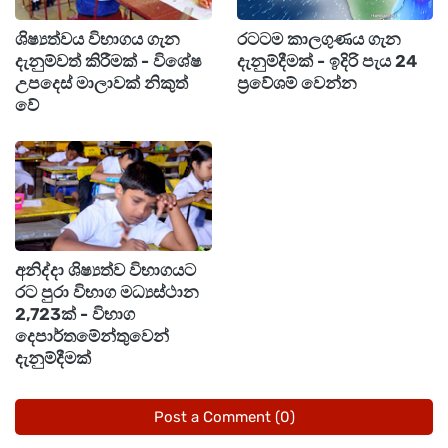
හේතුවෙන් ආසියානු කලාපයේ රටවල් රැසක් සිය
ශිෂ්‍යත්වය විභාගය ගැන
රටටම කාලගුණය ගැන
ගුවන් තොටුපළවල පරීක්ෂණ කටයුතු දැඩි කිරීමට
දැනුම්වත් කිරීමක් - විශේෂ
දැනුම්දීමක් - ඉදිරි පැය 24
පියවර ගෙන තිබෙනවා.
උපදෙස් මාලාවක් නිකුත්
ප්‍රවේශම් වෙන්න
වේ
ඒ අනුව, මේ වන විට මෙම නීපා වෛරසය
ආසාදිතයන් අස්ලවැසි ඉන්දියාවේ බටහිර
බෙංගාලයෙන් වාර්තා වෙනවා.
මෙයට එරෙහිව මෙතෙක් එන්නතක් හෝ නිශ්චිත
අනිද්දා ශිෂ්‍යත්ව විභාගයට
ඖෂධයක් සොයාගෙන නොමැති අතර, පූර්ව
රට පුරා විභාග මධ්‍යස්ථාන
2,723ක් - විභාග
ආරක්ෂාව වඩාත් වැදගත් වන බවයි සෞඛ්‍ය අංශ
දෙපාර්තමේන්තුවෙන්
අනතුරු අඟවන්නේ.
දැනුම්දීමක්
Post a Comment (0)