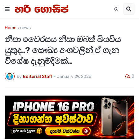
Home
news
නීපා වෛරසය නිසා ඔබත් බියවිය
යුතුද..? සෞඛ්‍ය අංශවලින් ඒ ගැන
විශේෂ දැනුම්දීමක්..
0
by
Editorial Staff
-
January 29, 2026