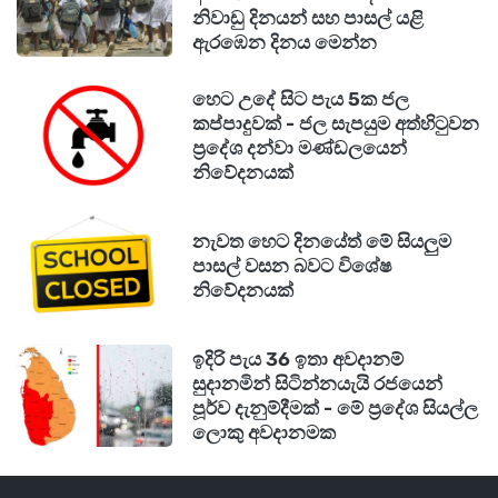
නිවාඩු දිනයන් සහ පාසල් යළි
ඇරඹෙන දිනය මෙන්න
හෙට උදේ සිට පැය 5ක ජල
කප්පාදුවක් - ජල සැපයුම අත්හිටුවන
ප්‍රදේශ දන්වා මණ්ඩලයෙන්
නිවේදනයක්
නැවත හෙට දිනයේත් මේ සියලුම
පාසල් වසන බවට විශේෂ
නිවේදනයක්
ඉදිරි පැය 36 ඉතා අවදානම්
සුදානමින් සිටින්නයැයි රජයෙන්
පූර්ව දැනුම්දීමක් - මේ ප්‍රදේශ සියල්ල
ලොකු අවදානමක