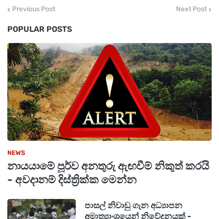
Previous Post
Next Post
POPULAR POSTS
NEWS
නායයාමේ පූර්ව අනතුරු ඇඟවීම් නිකුත් කරයි
- අවදානම් දිස්ත්‍රික්ක මෙන්න
පාසල් නිවාඩු ගැන අධ්‍යාපන
අමාත්‍යාංශයෙන් නිවේදනයක් -