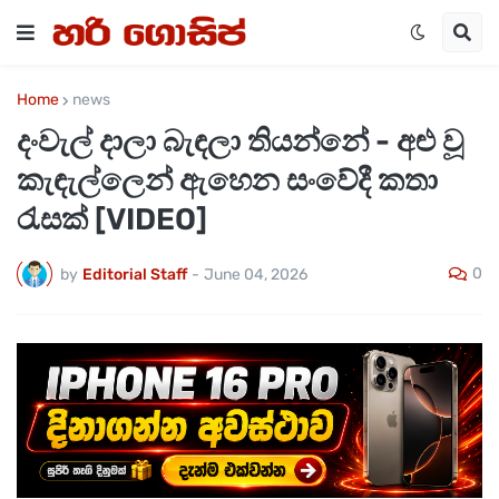
Home
news
දංවැල් දාලා බැඳලා තියන්නේ - අළු වූ
කැඳැල්ලෙන් ඇහෙන සංවේදී කතා
රැසක් [VIDEO]
0
by
Editorial Staff
-
June 04, 2026