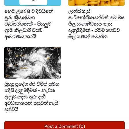
ඇතුළු සහන කණ්ඩායම් එක්ව රෝහල් ගත කිරීමට
හෙට උදේ 8 ට දිවයිනේ
ලාෆ්ස් ගැස්
කටයුතු කර තිබුණේ 51 දෙනෙකු නිරුපද්‍රිතව බේරා
පුරා ක්‍රියාත්මක
පාරිභෝගිකයන්ටත් මේ මස
එම නිවාසය ඉදිරිපිට ඇති බටගොඩ ප්‍රාථමික විද්‍යාලීය
වැඩසටහනක් - සියලුම
මිල සංශෝධනය ගැන
ග්‍රාම නිලධාරී වසම්
දැනුම්දීමක් - රටම හෙව්ව
ගොඩනැගිල්ලට රැගෙන ගොස් ඇත්තේ යුද හමුදාවේ
ආවරණය කරයි
මිල ගණන් මෙන්න
බස් රථවලිනි.
එමෙන්ම තවත් කොටසක් බටගොඩ දිවා සුරැකුම්
මධ්‍යස්ථානයටත් රැගෙන ගොස් ඇත. කෙසේ වෙතත්
මෙම සිද්ධිය සම්බන්ධයෙන් විවිධ පිරිස් විවිධ කතා
පවසයි.
මුහුදු ප්‍රදේශ රළු වීමත් සමඟ
හදිසි දැනුම්දීමක් - නැවත
දැනුම් දෙන තුරු දැඩි
ඒ අතර මෙම සිද්ධිය මුලින්ම දුටු ප්‍රදේශවාසියෙක්
අවධානයෙන් පසුවන්නැයි
දන්වයි
සඳහන් කළේ,
Post a Comment (0)