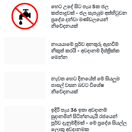
මිදුලට ගෙනාව එක අම්මා කෙනෙක් අනේ
හෙට උදේ සිට පැය 5ක ජල
කප්පාදුවක් - ජල සැපයුම අත්හිටුවන
මගේ මාලේ ගේ ඇතුලේ වැටිලා කියලා ආපහු
ප්‍රදේශ දන්වා මණ්ඩලයෙන්
ගේ ඇතුළට දුවලා ගියා. එයත් ඉතින් මාලේ
නිවේදනයක්
හින්දා පිච්චිලා ගියා. ගෑස් එකත් පස්සේ පුපුරලා
තිබුණා.”
නායයාමේ පූර්ව අනතුරු ඇඟවීම්
නිකුත් කරයි - අවදානම් දිස්ත්‍රික්ක
මෙන්න
එමෙන්ම මෙම සිද්ධියෙන් ජීවිතක්ෂයට පත් වූ 25
හැවිරිදි තරුණියක් වන ධනුෂ්කි ශශී බබාගේ ඥාතියකු
නැවත හෙට දිනයේත් මේ සියලුම
කියා සිටියේ,
පාසල් වසන බවට විශේෂ
නිවේදනයක්
“අපි අම්බලන්ගොඩ. ෆේස්බුක් එකේ තියෙනවා
ඉදිරි පැය 36 ඉතා අවදානම්
දැකලා තමයි අපේ අක්කගේ දුවව මෙහාට භාර
සුදානමින් සිටින්නයැයි රජයෙන්
දුන්නෙ. අක්කා රට ගිය හින්දා. මාසෙට
පූර්ව දැනුම්දීමක් - මේ ප්‍රදේශ සියල්ල
ලොකු අවදානමක
තිස්පන්දාහක් අපි ගෙවනවා මෙහාට. අමතරව