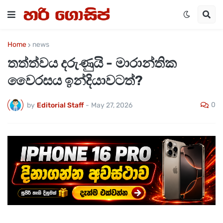
Home
news
තත්ත්වය දරුණුයි - මාරාන්තික
වෛරසය ඉන්දියාවටත්?
0
by
Editorial Staff
-
May 27, 2026