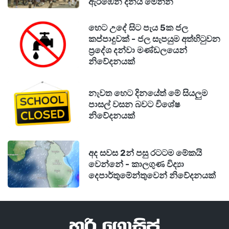
ඇරඹෙන දිනය මෙන්න
අනුමත කරන ලද එන්නතක් හෝ ප්‍රතිකාරයක්
නොමැත.
හෙට උදේ සිට පැය 5ක ජල
කප්පාදුවක් - ජල සැපයුම අත්හිටුවන
ප්‍රදේශ දන්වා මණ්ඩලයෙන්
නිවේදනයක්
නැවත හෙට දිනයේත් මේ සියලුම
පාසල් වසන බවට විශේෂ
නිවේදනයක්
අද සවස 2න් පසු රටටම මේකයි
වෙන්නේ - කාලගුණ විද්‍යා
දෙපාර්තුමේන්තුවෙන් නිවේදනයක්