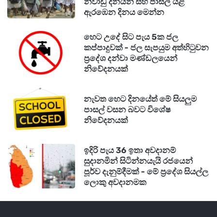
නිවාඩු දිනයන් සහ පාසල් යළි
ඇරඹෙන දිනය මෙන්න
හෙට උදේ සිට පැය 5ක ජල
කප්පාදුවක් - ජල සැපයුම අත්හිටුවන
ප්‍රදේශ දන්වා මණ්ඩලයෙන්
නිවේදනයක්
නැවත හෙට දිනයේත් මේ සියලුම
පාසල් වසන බවට විශේෂ
නිවේදනයක්
ඉදිරි පැය 36 ඉතා අවදානම්
සුදානමින් සිටින්නයැයි රජයෙන්
පූර්ව දැනුම්දීමක් - මේ ප්‍රදේශ සියල්ල
ලොකු අවදානමක