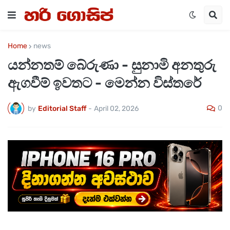
Home
news
යන්නතම් බේරුණා - සුනාමි අනතුරු
ඇගවීම් ඉවතට - මෙන්න විස්තරේ
0
by
Editorial Staff
-
April 02, 2026