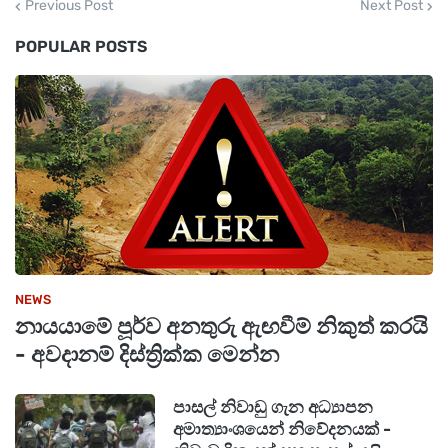
Previous Post
Next Post
පිලිපීනය සහ මැලේසියාවේ වෙරළ තීරයේ භයානක
POPULAR POSTS
සුනාමි රළ ඇති විය හැකි බවය.
NEWS
නායයාමේ පූර්ව අනතුරු ඇඟවීම් නිකුත් කරයි
- අවදානම් දිස්ත්‍රික්ක මෙන්න
පාසල් නිවාඩු ගැන අධ්‍යාපන
අමාත්‍යාංශයෙන් නිවේදනයක් -