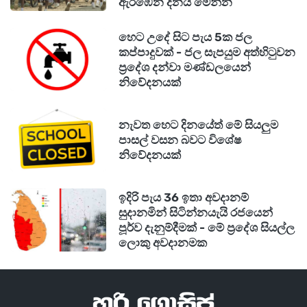
ඇරඹෙන දිනය මෙන්න
හෙට උදේ සිට පැය 5ක ජල
කප්පාදුවක් - ජල සැපයුම අත්හිටුවන
ප්‍රදේශ දන්වා මණ්ඩලයෙන්
නිවේදනයක්
නැවත හෙට දිනයේත් මේ සියලුම
පාසල් වසන බවට විශේෂ
නිවේදනයක්
ඉදිරි පැය 36 ඉතා අවදානම්
සුදානමින් සිටින්නයැයි රජයෙන්
පූර්ව දැනුම්දීමක් - මේ ප්‍රදේශ සියල්ල
ලොකු අවදානමක