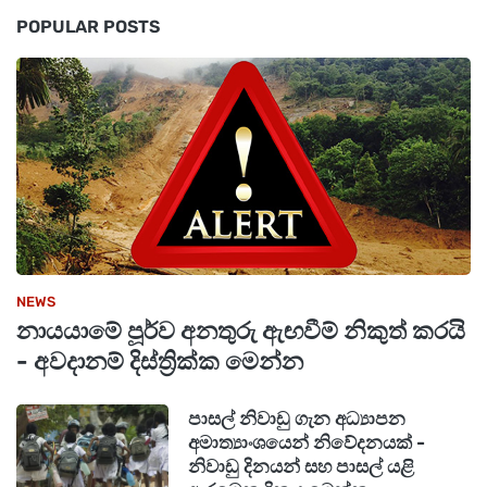
POPULAR POSTS
NEWS
නායයාමේ පූර්ව අනතුරු ඇඟවීම් නිකුත් කරයි
- අවදානම් දිස්ත්‍රික්ක මෙන්න
පාසල් නිවාඩු ගැන අධ්‍යාපන
අමාත්‍යාංශයෙන් නිවේදනයක් -
නිවාඩු දිනයන් සහ පාසල් යළි