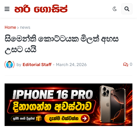
Home
news
සිමෙන්ති කොට්ටයක මිලත් අහස
උසට යයි
0
by
Editorial Staff
-
March 24, 2026