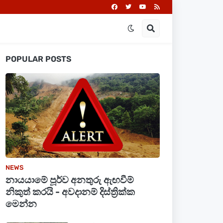
POPULAR POSTS
NEWS
නායයාමේ පූර්ව අනතුරු ඇඟවීම්
නිකුත් කරයි - අවදානම් දිස්ත්‍රික්ක
මෙන්න