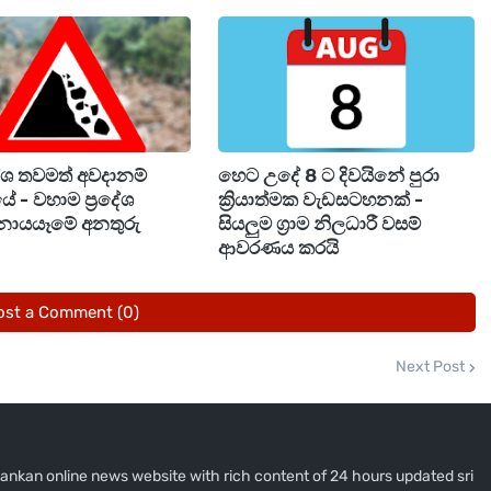
ියල් මිලියන 2.5 දක්වා ඉහළ නැංවීමට රජය තීරණය කර
ජනාධිපතිවරයා ඉදිරිපත් කළ යෝජනාවට අනුව මෙම
ාවට අමාත්‍ය මණ්ඩලය මඟින් අනුමැතිය ලබා දී
දේශ තවමත් අවදානම්
හෙට උදේ 8 ට දිවයිනේ පුරා
ේ - වහාම ප්‍රදේශ
ක්‍රියාත්මක වැඩසටහනක් -
නායයෑමේ අනතුරු
සියලුම ග්‍රාම නිලධාරී වසම්
ආවරණය කරයි
ost a Comment (0)
Next Post
i lankan online news website with rich content of 24 hours updated sri