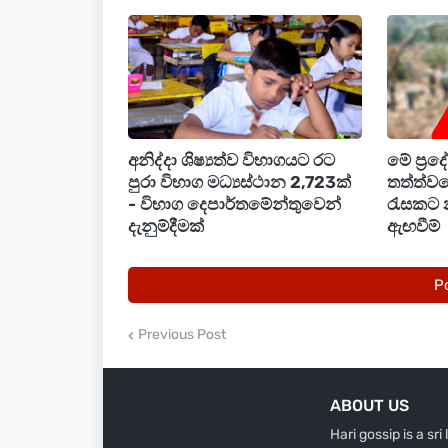
1.6ක මුදලක් ලබාදෙනු ලැබූ අතර, එය රුප
ඇත.
ඒ අනුව ආරක්ෂක අමාත්‍යවරයා වශයෙන් 
සංශෝධනය සිදු කර ‍තිබෙන අතර එම යෝජන
තිබෙනවා.
අනිද්දා ශිෂ්‍යත්ව විභාගයට රට
මේ ප්‍ර
පුරා විභාග මධ්‍යස්ථාන 2,723ක්
තත්ත්වය
- විභාග දෙපාර්තමේන්තුවෙන්
රැසකට 
දැනුම්දීමක්
ඇඟවීම්
P
Previous Post
ABOUT US
Hari gossip is a sr