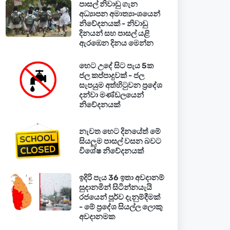
පාසල් නිවාඩු ගැන
අධ්‍යාපන අමාත්‍යාංශයෙන්
නිවේදනයක් - නිවාඩු
දිනයන් සහ පාසල් යළි
ඇරඹෙන දිනය මෙන්න
හෙට උදේ සිට පැය 5ක
ජල කප්පාදුවක් - ජල
සැපයුම අත්හිටුවන ප්‍රදේශ
දන්වා මණ්ඩලයෙන්
නිවේදනයක්
නැවත හෙට දිනයේත් මේ
සියලුම පාසල් වසන බවට
විශේෂ නිවේදනයක්
ඉදිරි පැය 36 ඉතා අවදානම්
සුදානමින් සිටින්නයැයි
රජයෙන් පූර්ව දැනුම්දීමක්
- මේ ප්‍රදේශ සියල්ල ලොකු
අවදානමක