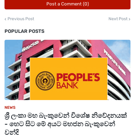
Post a Comment (0)
Previous Post
Next Post
POPULAR POSTS
NEWS
ශ්‍රී ලංකා මහ බැංකුවෙන් විශේෂ නිවේදනයක්
- හෙට සිට මේ අයට මහජන බැංකුවෙන්
වන්දි