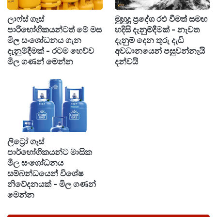
මිරිස්වත්ත, කෝන්ගොඩමුල්ල, හල්පේ, ඇණ්ඩිමුල්ල,
ලාෆ්ස් ගැස්
මුහුදු ප්‍රදේශ රළු වීමත් සමඟ
අම්බලයාය, තොප්පුව, වයික්කාල යන ග්‍රාම නිලධාරී
පාරිභෝගිකයන්ටත් මේ මස
හදිසි දැනුම්දීමක් - නැවත
වසමට මෙලෙස ජල කප්පාදුව බලපැවැත්වෙන බව
මිල සංශෝධනය ගැන
දැනුම් දෙන තුරු දැඩි
දැනුම්දීමක් - රටම හෙව්ව
අවධානයෙන් පසුවන්නැයි
වැඩිදුරටත් සඳහන්.
මිල ගණන් මෙන්න
දන්වයි
ලිට්‍රෝ ගෑස්
පාර්භෝගිකයන්ට මාසික
මිල සංශෝධනය
සම්බන්ධයෙන් විශේෂ
නිවේදනයක් - මිල ගණන්
මෙන්න