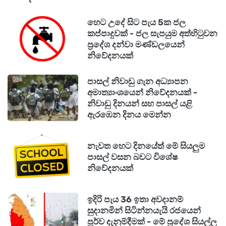
හෙට උදේ සිට පැය 5ක ජල
කප්පාදුවක් - ජල සැපයුම අත්හිටුවන
ප්‍රදේශ දන්වා මණ්ඩලයෙන්
නිවේදනයක්
පාසල් නිවාඩු ගැන අධ්‍යාපන
අමාත්‍යාංශයෙන් නිවේදනයක් -
නිවාඩු දිනයන් සහ පාසල් යළි
ඇරඹෙන දිනය මෙන්න
නැවත හෙට දිනයේත් මේ සියලුම
පාසල් වසන බවට විශේෂ
නිවේදනයක්
ඉදිරි පැය 36 ඉතා අවදානම්
සුදානමින් සිටින්නයැයි රජයෙන්
පූර්ව දැනුම්දීමක් - මේ ප්‍රදේශ සියල්ල