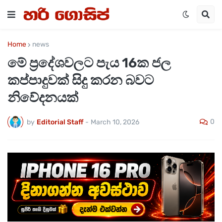
Home
news
මේ ප්‍රදේශවලට පැය 16ක ජල
කප්පාදුවක් සිදු කරන බවට
නිවේදනයක්
0
by
Editorial Staff
-
March 10, 2026