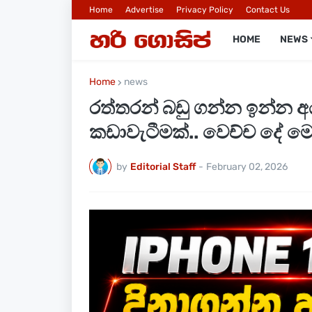
Home
Advertise
Privacy Policy
Contact Us
HOME
NEWS
Home
news
රත්තරන් බඩු ගන්න ඉන්න අය
කඩාවැටීමක්.. වෙච්ච දේ මෙ
by
Editorial Staff
-
February 02, 2026