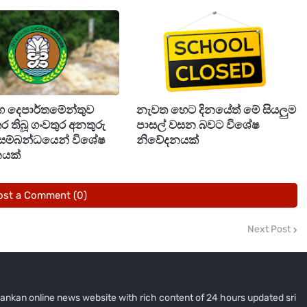
Gold Price
Rs. 1,468,635.00
Rs. 51,810.00
්ග දෙපාර්තමේන්තුව
නැවත හෙට දිනයේත් මේ සියලුම
කර තිබූ ගංවතුර අනතුරු
පාසල් වසන බවට විශේෂ
Rs. 414,450.00
 සම්බන්ධයෙන් විශේෂ
නිවේදනයක්
යක්
Rs. 47,500.00
Rs. 379,950.00
ost a Comment (0)
Rs. 45,340.00
Next Post
Rs. 362,700.00
i lankan online news website with rich content of 24 hours updated sri