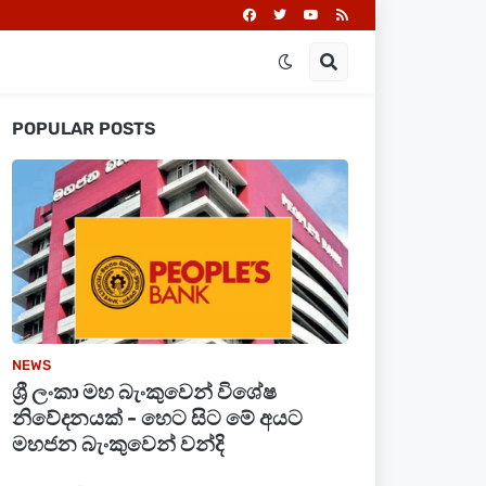
POPULAR POSTS
NEWS
ශ්‍රී ලංකා මහ බැංකුවෙන් විශේෂ
නිවේදනයක් - හෙට සිට මේ අයට
මහජන බැංකුවෙන් වන්දි