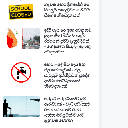
නැවත හෙට දිනයේත් මේ
සියලුම පාසල් වසන බවට
විශේෂ නිවේදනයක්
ඉදිරි පැය 36 ඉතා අවදානම්
සුදානමින් සිටින්නයැයි
රජයෙන් පූර්ව දැනුම්දීමක්
- මේ ප්‍රදේශ සියල්ල ලොකු
අවදානමක
හෙට උදේ සිට පැය 5ක
ජල කප්පාදුවක් - ජල
සැපයුම අත්හිටුවන ප්‍රදේශ
දන්වා මණ්ඩලයෙන්
නිවේදනයක්
තරුණ තරුණියන්ට සුබ
ආරංචියක් - වැඩි පඩියකට
රජය හරහා මේ රටට
යන්න ගිවිසුමක් වහාම
දැනුවත් වෙන්න