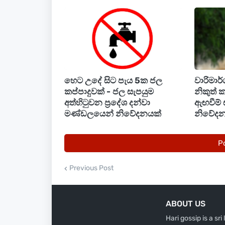
Gold Unit
Gold Ounce
24 Carat 1 Gram
හෙට උදේ සිට පැය 5ක ජල
වාරිමාර
කප්පාදුවක් - ජල සැපයුම
නිකුත් 
24 Carat 8 Grams ( 1 Pawn )
අත්හිටුවන ප්‍රදේශ දන්වා
ඇඟවීම්
මණ්ඩලයෙන් නිවේදනයක්
නිවේදන
22 Carat 1 Gram
22 Carat 8 Grams ( 1 Pawn )
P
21 Carat 1 Gram
Previous Post
21 Carat 8 Grams ( 1 Pawn )
ABOUT US
Hari gossip is a sr