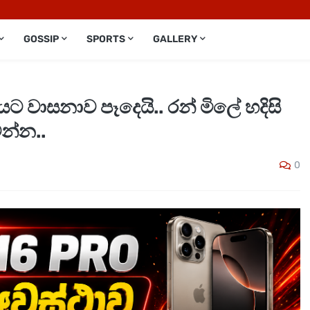
GOSSIP
SPORTS
GALLERY
ට වාසනාව පෑදෙයි.. රන් මිලේ හදිසි
න්න..
0