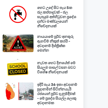
හෙට උදේ සිට පැය 5ක
ජල කප්පාදුවක් - ජල
සැපයුම අත්හිටුවන ප්‍රදේශ
දන්වා මණ්ඩලයෙන්
නිවේදනයක්
නායයාමේ පූර්ව අනතුරු
ඇඟවීම් නිකුත් කරයි -
අවදානම් දිස්ත්‍රික්ක
මෙන්න
නැවත හෙට දිනයේත් මේ
සියලුම පාසල් වසන බවට
විශේෂ නිවේදනයක්
ඉදිරි පැය 36 ඉතා අවදානම්
සුදානමින් සිටින්නයැයි
රජයෙන් පූර්ව දැනුම්දීමක්
- මේ ප්‍රදේශ සියල්ල ලොකු
අවදානමක