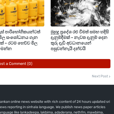
් හෝ 2026 වර්ෂයේ ලියාපදිංචි ලිපිනය වෙනස් කළ යුතු
කු ලෙස ලියාපදිංචි වීම සඳහා 2026/ER ආකෘති පත්‍රයක්
තුයි.
ns.gov.lk වෙබ් අඩවිය හරහාද ඡන්දහිමි නාම ලේඛනයේ
ගැස් පාරිභෝගිකයන්ටත්
මුහුදු ප්‍රදේශ රළු වීමත් සමඟ හදිසි
කිරීමට අවස්ථාව සළසා ඇත. 2025 වර්ෂය සඳහා ඡන්ද
මිල සංශෝධනය ගැන
දැනුම්දීමක් - නැවත දැනුම් දෙන
ීමක් - රටම හෙව්ව මිල
තුරු දැඩි අවධානයෙන්
‍රාම නිලධාරී කාර්යාල වලින් හා දිස්ත්‍රික් මැතිවරණ
මෙන්න
පසුවන්නැයි දන්වයි
ය සහ QR කේතය පරිලෝචනය (Scan) කිරීමෙන් පරීක්ෂා කළ
ost a Comment (0)
ා කේතය පහලින්,
Next Post
ges/myVoterRegistrationDraft.aspx
i lankan online news website with rich content of 24 hours updated sri
ews reporting in sinhala language. We publish news paper articles
 language like lankadeepa, lakbima, adaderana, nethfm, mawbima,