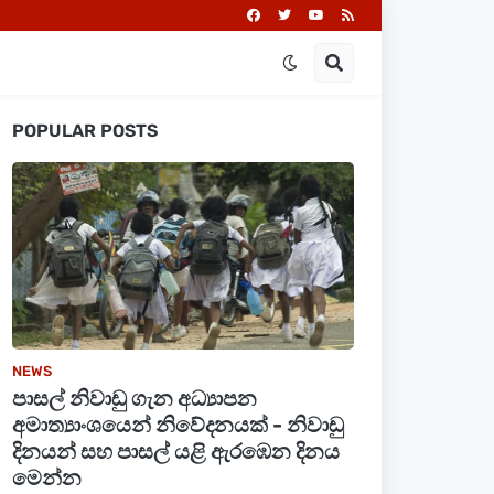
POPULAR POSTS
NEWS
පාසල් නිවාඩු ගැන අධ්‍යාපන
අමාත්‍යාංශයෙන් නිවේදනයක් - නිවාඩු
දිනයන් සහ පාසල් යළි ඇරඹෙන දිනය
මෙන්න