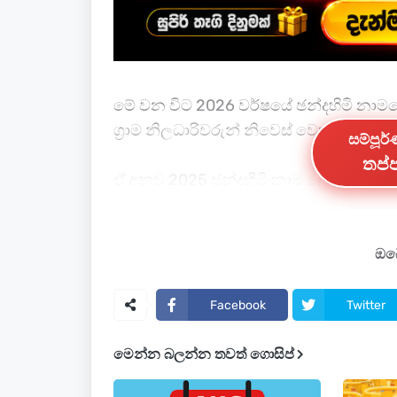
මේ වන විට 2026 වර්ෂයේ ඡන්දහිමි නාම
ග්‍රාම නිලධාරිවරුන් නිවෙස් වෙත නො
සම්පූර
තප්ප
ඒ අනුව 2025 ඡන්දහිමි නාම ලේඛනයේ ඉව
නම් ඇසුරින් ඡන්දහිමි නාමලේඛන ප්‍රතිශෝ
වැඩිදුරටත් වාර්තා වන ආකාරයට යම් තැ
ඔබේ
වී ඇත්නම් 2026 වර්ෂය සඳහාද 2025 ඡන්
ලියාපදිංචි කිරීම සඳහා ක්‍රියා කරනු ඇති අත
Facebook
Twitter
අවශ්‍යතාවක් නොමැත.
මෙන්න බලන්න තවත් ගොසිප්
එමෙන්ම 2025 වර්ෂයේ ලියාපදිංචි වී නොමැ