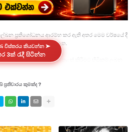
ලේඛන ප්‍රතිශෝධනය ආරම්භ කර ඇති අතර මෙම වර්ෂයේ දී
පැමිණෙන බව නිවේදනය කර ඇත.
්ණ විස්තරය කියවන්න ➤
ර 3ක් රැදී සිටින්න
ත්වන හා 2026 වර්ෂයට ඇතුළත් කිරීමට හිමිකම් ලබන
ධනය සිදු කර තිබේ.
නැත්තෙකුගේ නම 2025 ඡන්දහිමි නාමලේඛනයේ ලියාපදිංචි
 ප්‍රතිචාරය කුමක්ද ?
දහිමි නාමලේඛනයේ ලියාපදිංචිව සිටින ලිපිනය යටතේ
ර ඔවුන් විසින් කිසිඳු ආකෘතියක් සම්පූර්ණ කිරීමේ
ති හෝ වයස අවුරුදු 18 සම්පූර්ණ වීම මත ප්‍රථම වරට