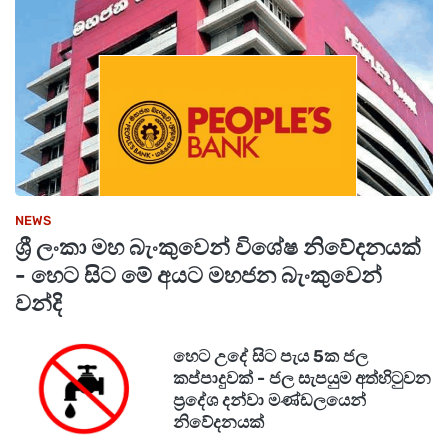
1911 - විභාග දෙපාර්තමේන්තුව
119 - පොලිස් හදිසි ඇමතුම්
011-2421111 - පොලිස් මූලස්ථානය
NEWS
ශ්‍රී ලංකා මහ බැංකුවෙන් විශේෂ නිවේදනයක්
- හෙට සිට මේ අයට මහජන බැංකුවෙන්
වන්දි
හෙට උදේ සිට පැය 5ක ජල
කප්පාදුවක් - ජල සැපයුම අත්හිටුවන
ප්‍රදේශ දන්වා මණ්ඩලයෙන්
නිවේදනයක්