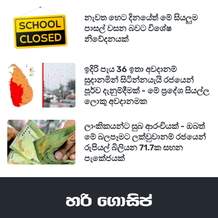
නැවත හෙට දිනයේත් මේ සියලුම
පාසල් වසන බවට විශේෂ
නිවේදනයක්
ඉදිරි පැය 36 ඉතා අවදානම්
සුදානමින් සිටින්නයැයි රජයෙන්
පූර්ව දැනුම්දීමක් - මේ ප්‍රදේශ සියල්ල
ලොකු අවදානමක
ලාංකිකයන්ට සුබ ආරංචියක් - ඔබත්
මේ බලපෑමට ලක්වුවානම් රජයෙන්
රුපියල් බිලියන 71.7ක සහන
පැකේජයක්