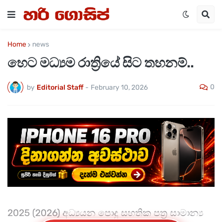
Home
news
හෙට මධ්‍යම රාත්‍රියේ සිට තහනම්..
0
by
Editorial Staff
-
February 10, 2026
2025 (2026) අධ්‍යයන පොදු සහතික පත්‍ර සාමාන්‍ය