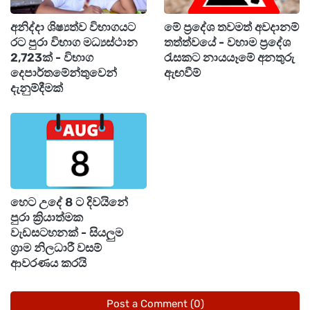
සහතික කිරීමට මෙම නව නීති ප්‍රතිසංස්කරණ ගෙන
අනිද්දා ශිෂ්‍යත්ව විභාගයට
මේ ප්‍රදේශ තවමත් අවදානම්
එනු ඇත. ශ්‍රී ලංකාවේ ඉඩම් සහ නිවාස මිල
රට පුරා විභාග මධ්‍යස්ථාන
තත්ත්වයේ - වහාම ප්‍රදේශ
පාලනයකින් තොරව ඉහළ යාම වැළැක්වීමට සහ
2,723ක් - විභාග
රැසකට නායයෑමේ අනතුරු
එම අංශයේ මිල මාෆියාවන් මර්දනය කිරීමට නව
දෙපාර්තමේන්තුවෙන්
ඇඟවීම්
දැනුම්දීමක්
නියාමන පද්ධතියක් නිර්මාණය කිරීමට රජය තීරණය
කර තිබේ.
නිවාස හා ඉදිකිරීම් අමාත්‍යාංශය ඉඩම් අමාත්‍යාංශය
සහ නාගරික සංවර්ධන අධිකාරිය සමඟ
සහයෝගයෙන් මේ සඳහා මූලික පියවර ගැනීමට
හෙට උදේ 8 ට දිවයිනේ
සූදානම් බව ප්‍රකාශ කර ඇත.
පුරා ක්‍රියාත්මක
වැඩසටහනක් - සියලුම
ග්‍රාම නිලධාරී වසම්
පාර්ලිමේන්තුවට ඉදිරිපත් කර ඇති යෝජනා අනුව,
ආවරණය කරයි
ඉඩම් සහ නිවාස ව්‍යාපෘතිවල මිල ගණන්
නිරීක්ෂණය කිරීම සඳහා නියාමන පද්ධතියක් රටේ
Post a Comment (0)