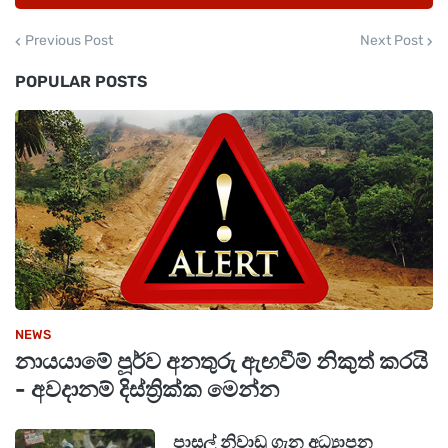
අනාගතය සඳහා ඉතා අවශ්‍ය වේ.
Previous Post
Next Post
POPULAR POSTS
NEWS
නායයාමේ පූර්ව අනතුරු ඇඟවීම් නිකුත් කරයි
- අවදානම් දිස්ත්‍රික්ක මෙන්න
පාසල් නිවාඩු ගැන අධ්‍යාපන