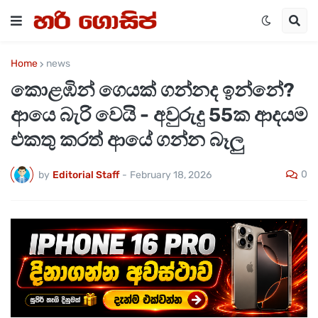
Home
news
කොළඹින් ගෙයක් ගන්නද ඉන්නේ?
ආයෙ බැරි වෙයි - අවුරුදු 55ක ආදයම
එකතු කරත් ආයේ ගන්න බෑලු
0
by
Editorial Staff
-
February 18, 2026