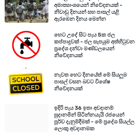
අමාත්‍යාංශයෙන් නිවේදනයක් -
නිවාඩු දිනයන් සහ පාසල් යළි
ඇරඹෙන දිනය මෙන්න
හෙට උදේ සිට පැය 5ක ජල
කප්පාදුවක් - ජල සැපයුම අත්හිටුවන
ප්‍රදේශ දන්වා මණ්ඩලයෙන්
නිවේදනයක්
නැවත හෙට දිනයේත් මේ සියලුම
පාසල් වසන බවට විශේෂ
නිවේදනයක්
ඉදිරි පැය 36 ඉතා අවදානම්
සුදානමින් සිටින්නයැයි රජයෙන්
පූර්ව දැනුම්දීමක් - මේ ප්‍රදේශ සියල්ල
ලොකු අවදානමක