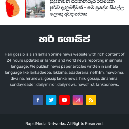
සුදානමින් සිටින්නයැයි රජයෙන්
පූර්ව දැනුම්දීමක් - මේ ප්‍රදේශ සියල්ල
ලොකු අවදානමක
Hari gossip is a sri lankan online news website with rich content of
24 hours updated sri lankan and world news reporting in sinhala
language. We publish news paper articles written in sinhala
language like lankadeepa, lakbima, adaderana, nethfm, mawbima,
divaina, hirunews, gossip lanka news, hiru gossip, dinamina,
sundayleader, dailymirror, dailynews, newsfirst, lankacnews.
RapidMedia Networks. All Rights Reserved.