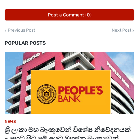
ගන්න හොඳම වෙලාවද?" ආර්ථික විශ්ලේෂකයින්
Post a Comment (0)
දැන් දැඩි අවධානයෙන් පසුවනවා.
Previous Post
Next Post
POPULAR POSTS
NEWS
ශ්‍රී ලංකා මහ බැංකුවෙන් විශේෂ නිවේදනයක්
- හෙට සිට මේ අයට මහජන බැංකුවෙන්