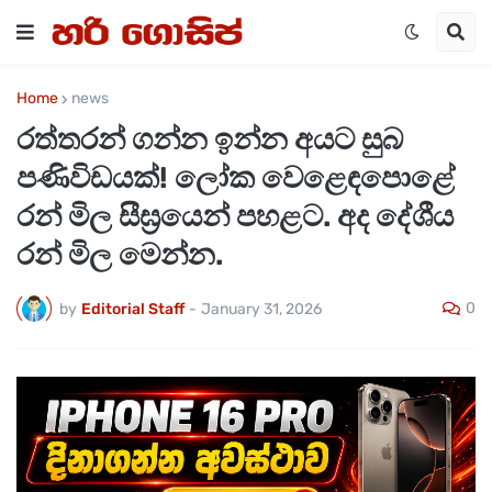
Home
news
රත්තරන් ගන්න ඉන්න අයට සුබ
පණිවිඩයක්! ලෝක වෙළෙඳපොළේ
රන් මිල සීඝ්‍රයෙන් පහළට. අද දේශීය
රන් මිල මෙන්න.
0
by
Editorial Staff
-
January 31, 2026