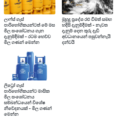
විදෙස් වාර්තා පවසන පරිදි ගතවූ පැය 48 තුළ
පමණක් රන් සහ රිදී වෙළඳපොළෙන් ඩොලර්
ලාෆ්ස් ගැස්
මුහුදු ප්‍රදේශ රළු වීමත් සමඟ
පාරිභෝගිකයන්ටත් මේ මස
හදිසි දැනුම්දීමක් - නැවත
ට්‍රිලියන 15ක් පමණ ඈවර වී (Wiped out) තිබෙනවා.
මිල සංශෝධනය ගැන
දැනුම් දෙන තුරු දැඩි
දැනුම්දීමක් - රටම හෙව්ව
අවධානයෙන් පසුවන්නැයි
ලෝක වෙළඳපොළේ මිල පහළ යාමත් සමඟ
මිල ගණන් මෙන්න
දන්වයි
ලංකාවේ දේශීය රන් වෙළඳපොළේද මිල ගණන්
සැලකිය යුතු ලෙස අඩු වී තිබෙනවා. අද උදෑසන වන
විට කොළඹ රන් වෙළඳපොළේ මිල ගණන් සටහන්
වුණේ මෙහෙමයි.
ලිට්‍රෝ ගෑස්
කැරට් 24 රන් පවුමක මිල: රුපියල් 380,000/-
පාර්භෝගිකයන්ට මාසික
මිල සංශෝධනය
කැරට් 22 රන් පවුමක මිල: රුපියල් 349,600/-
සම්බන්ධයෙන් විශේෂ
නිවේදනයක් - මිල ගණන්
මෙන්න
"රත්තරන් මිල තවදුරටත් අඩුවෙයිද? නැත්නම් මේක