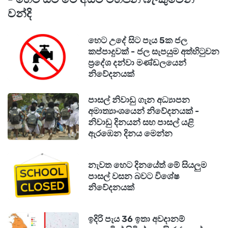
වන්දි
හෙට උදේ සිට පැය 5ක ජල
කප්පාදුවක් - ජල සැපයුම අත්හිටුවන
ප්‍රදේශ දන්වා මණ්ඩලයෙන්
නිවේදනයක්
පාසල් නිවාඩු ගැන අධ්‍යාපන
අමාත්‍යාංශයෙන් නිවේදනයක් -
නිවාඩු දිනයන් සහ පාසල් යළි
ඇරඹෙන දිනය මෙන්න
නැවත හෙට දිනයේත් මේ සියලුම
පාසල් වසන බවට විශේෂ
නිවේදනයක්
ඉදිරි පැය 36 ඉතා අවදානම්