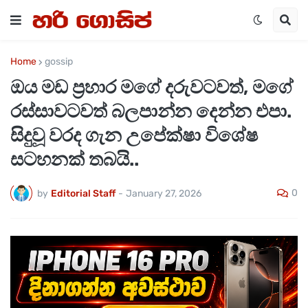
Home
gossip
ඔය මඩ ප්‍රහාර මගේ දරුවටවත්, මගේ
රස්සාවටවත් බලපාන්න දෙන්න එපා.
සිදුවූ වරද ගැන උපේක්ෂා විශේෂ
සටහනක් තබයි..
0
by
Editorial Staff
-
January 27, 2026