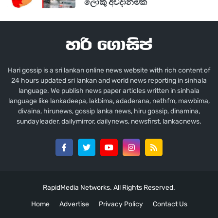
ඒ වගේම සමන්තට බෙහෙවින්ම ස්තූතිවන්ත
ලොකු අවදානමක
වෙනව අපි අතර මොන ප්‍රශ්න තිබ්බත් මේ
ප්‍රශ්නයේදී මා වෙනුවෙන් මැදිහත් වීම ගැන
ස්තූතියි...!!"
Hari gossip is a sri lankan online news website with rich content of
24 hours updated sri lankan and world news reporting in sinhala
language. We publish news paper articles written in sinhala
language like lankadeepa, lakbima, adaderana, nethfm, mawbima,
divaina, hirunews, gossip lanka news, hiru gossip, dinamina,
sundayleader, dailymirror, dailynews, newsfirst, lankacnews.
RapidMedia Networks. All Rights Reserved.
Home
Advertise
Privacy Policy
Contact Us