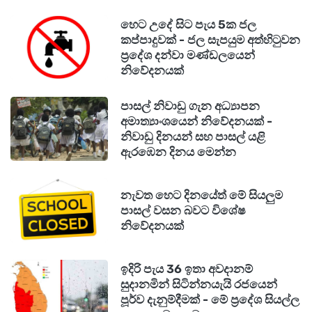
,සමාජ මාද්‍ය පේජස් වල ර්‍රච් එක වැඩි කරගන්න මා
පිළිබඳව විවේචනය කරන ආකාරය ගැන මා හට
හෙට උදේ සිට පැය 5ක ජල
කප්පාදුවක් - ජල සැපයුම අත්හිටුවන
ඇත්තේ කනගාටුවක්.
ප්‍රදේශ දන්වා මණ්ඩලයෙන්
මේ සිද්ධියේ දී කිසිම සත්‍ය පදනමක් නැතිව බොහෝ
නිවේදනයක්
දේ කියවුනා.
ඒ නිසා මම ඉල්ලීමක් කරන්නේ "කියන්නා කෙසේ
පාසල් නිවාඩු ගැන අධ්‍යාපන
අමාත්‍යාංශයෙන් නිවේදනයක් -
කීවත් අසන්නා සිහි බුද්ධියෙන් අසන ලෙසයි"
නිවාඩු දිනයන් සහ පාසල් යළි
මාගේ ජීවිත කාලය තුල, මම උපයා ගත් සියලු දේ
ඇරඹෙන දිනය මෙන්න
කලාවෙන්ය.වෘත්තීය රංගන ශිල්පිනියක් විදියට
එයින් මගේ ලමයව මම ජීවත් කරන කෙනෙක්
නැවත හෙට දිනයේත් මේ සියලුම
විදියට ,ඔය මඩ ප්‍රහාර මගේ දරුවටවත් ,මගේ
පාසල් වසන බවට විශේෂ
නිවේදනයක්
රස්සාවටවත් බලපාන්න දෙන්න එපා කියල
ඉල්ලීමක් කරනවා.
ඉදිරි පැය 36 ඉතා අවදානම්
මේ සමගම ඇති වීඩියෝ එක නරඹා මා ගැන යම්
සුදානමින් සිටින්නයැයි රජයෙන්
අවබෝධයක් ඇති වේවා කියා ප්‍රාර්ථනා කරන අතරම
පූර්ව දැනුම්දීමක් - මේ ප්‍රදේශ සියල්ල