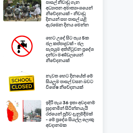
පාසල් නිවාඩු ගැන
අධ්‍යාපන අමාත්‍යාංශයෙන්
නිවේදනයක් - නිවාඩු
දිනයන් සහ පාසල් යළි
ඇරඹෙන දිනය මෙන්න
හෙට උදේ සිට පැය 5ක
ජල කප්පාදුවක් - ජල
සැපයුම අත්හිටුවන ප්‍රදේශ
දන්වා මණ්ඩලයෙන්
නිවේදනයක්
නැවත හෙට දිනයේත් මේ
සියලුම පාසල් වසන බවට
විශේෂ නිවේදනයක්
ඉදිරි පැය 36 ඉතා අවදානම්
සුදානමින් සිටින්නයැයි
රජයෙන් පූර්ව දැනුම්දීමක්
- මේ ප්‍රදේශ සියල්ල ලොකු
අවදානමක