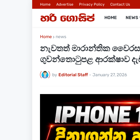
Home
Advertise
Privacy Policy
Contact Us
HOME
NEWS
Home
news
නැවතත් මාරාන්තික වෛරසයක
ගුවන්තොටුපළ ආරක්ෂාව දැඩ
by
Editorial Staff
-
January 27, 2026