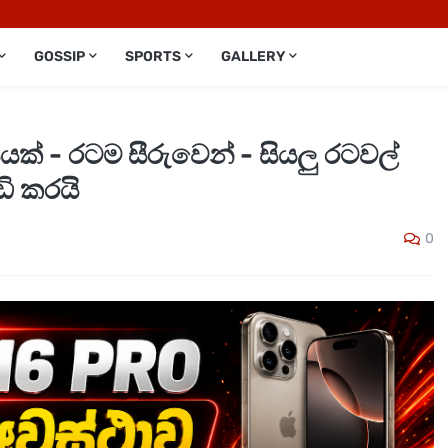
GOSSIP
SPORTS
GALLERY
් - රටම සීරුවෙන් - සියලු රටවල්
ි කරයි
0