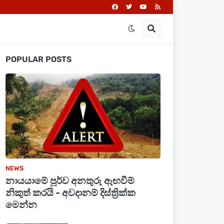
POPULAR POSTS
NEWS
නායයාමේ පූර්ව අනතුරු ඇඟවීම්
නිකුත් කරයි - අවදානම් දිස්ත්‍රික්ක
මෙන්න