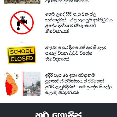
ඇරඹෙන දිනය මෙන්න
පිළිගැනීමට සයිප්‍රස් රජය ඉතා උනන්දුවෙන් පසුවන
බව පැවසූ මහ කොමසාරිස්වරයා, එරට සංචාරයක
හෙට උදේ සිට පැය 5ක ජල
කප්පාදුවක් - ජල සැපයුම අත්හිටුවන
නිරත වන ලෙස අමාත්‍යවරයා වෙත ආරාධනා කර
ප්‍රදේශ දන්වා මණ්ඩලයෙන්
සිටියේය.
නිවේදනයක්
නැවත හෙට දිනයේත් මේ සියලුම
පාසල් වසන බවට විශේෂ
නිවේදනයක්
ඉදිරි පැය 36 ඉතා අවදානම්
සුදානමින් සිටින්නයැයි රජයෙන්
පූර්ව දැනුම්දීමක් - මේ ප්‍රදේශ සියල්ල
ලොකු අවදානමක