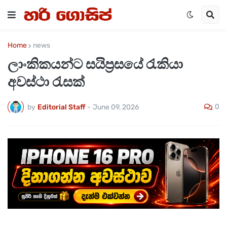
Home
news
ලාංකිකයන්ට සයිප්‍රසයේ රැකියා
අවස්ථා රැසක්
0
by
Editorial Staff
-
June 09, 2026