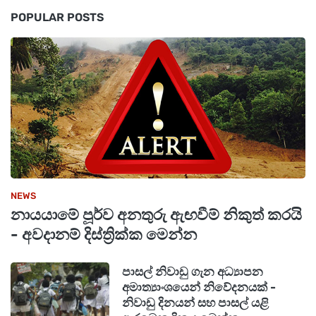
POPULAR POSTS
මීට පෙර සයිප්‍රස් රාජ්‍යයේ සේවය කර මෙරටට
පැමිණි, වයස අවුරුදු 65 සම්පූර්ණ වූ ශ්‍රී ලාංකිකයන්ට
හිමි විය යුතු "සමාජ ආරක්ෂණ දීමනාව" (Social
Security Benefits) ලබා ගැනීමේදී මතුව ඇති ගැටලු
පිළිබඳව ද අමාත්‍යවරයා මහ කොමසාරිස්වරයාගේ
විශේෂ අවධානයට යොමු කළේය.
අගතියට පත් පිරිස් විශාල ප්‍රමාණයක් තමන් වෙත
NEWS
මේ බව දැනුම් දී ඇති බැවින්, ඒ පිළිබඳව නොපමාව
නායයාමේ පූර්ව අනතුරු ඇඟවීම් නිකුත් කරයි
මැදිහත් වන ලෙස අමාත්‍යවරයා කළ ඉල්ලීමට
- අවදානම් දිස්ත්‍රික්ක මෙන්න
ප්‍රතිචාර දක්වමින් මහ කොමසාරිස් එවාගෝරාස්
ව්‍රියොනයිඩීස් මහතා ප්‍රකාශ කළේ, එම ගැටලුව
පාසල් නිවාඩු ගැන අධ්‍යාපන
අමාත්‍යාංශයෙන් නිවේදනයක් -
ඉක්මණින් විසඳීමට මැදිහත් වන බවයි. විදේශ
නිවාඩු දිනයන් සහ පාසල් යළි
කටයුතු අමාත්‍ය විජිත හේරත් මහතා සාදරයෙන්