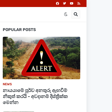
POPULAR POSTS
NEWS
නායයාමේ පූර්ව අනතුරු ඇඟවීම්
නිකුත් කරයි - අවදානම් දිස්ත්‍රික්ක
මෙන්න