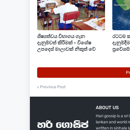
ගිගුරුම් සහිත වැසි සමඟ ඇතිවිය හැකි තා
අවම කර ගැනීම සඳහා අවශ්‍ය ආරක්ෂක ප
ශිෂ්‍යත්වය විභාගය ගැන
රටටම 
දැනුම්වත් කිරීමක් - විශේෂ
දැනුම්දී
උපදෙස් මාලාවක් නිකුත් වේ
ප්‍රවේශ
P
Previous Post
ABOUT US
Hari gossip is a sr
lankan and world n
written in sinhala