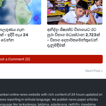
වකාලික තද සුළං සහ අකුණු හේතුවෙන් සිදුවිය හැකි අනතුරු
ියවර අනුගමනය කරන ලෙස ජනතාවගෙන් ඉල්ලා සිටී.
කාලගුණය ගැන
අනිද්දා ශිෂ්‍යත්ව විභාගයට රට
මක් - ඉදිරි පැය 24
පුරා විභාග මධ්‍යස්ථාන 2,723ක්
ම් වෙන්න
- විභාග දෙපාර්තමේන්තුවෙන්
දැනුම්දීමක්
ost a Comment (0)
Next Post
i lankan online news website with rich content of 24 hours updated sri
ews reporting in sinhala language. We publish news paper articles
 language like lankadeepa, lakbima, adaderana, nethfm, mawbima,