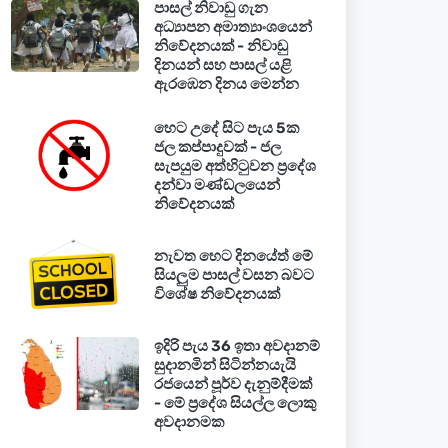
පාසල් නිවාඩු ගැන
අධ්‍යාපන අමාත්‍යාංශයෙන්
නිවේදනයක් - නිවාඩු
දිනයන් සහ පාසල් යළි
ඇරඹෙන දිනය මෙන්න
හෙට උදේ සිට පැය 5ක
ජල කප්පාදුවක් - ජල
සැපයුම අත්හිටුවන ප්‍රදේශ
දන්වා මණ්ඩලයෙන්
නිවේදනයක්
නැවත හෙට දිනයේත් මේ
සියලුම පාසල් වසන බවට
විශේෂ නිවේදනයක්
ඉදිරි පැය 36 ඉතා අවදානම්
සුදානමින් සිටින්නයැයි
රජයෙන් පූර්ව දැනුම්දීමක්
- මේ ප්‍රදේශ සියල්ල ලොකු
අවදානමක