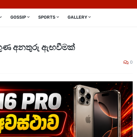
GOSSIP
SPORTS
GALLERY
ාලගුණ අනතුරු ඇඟවීමක්
0