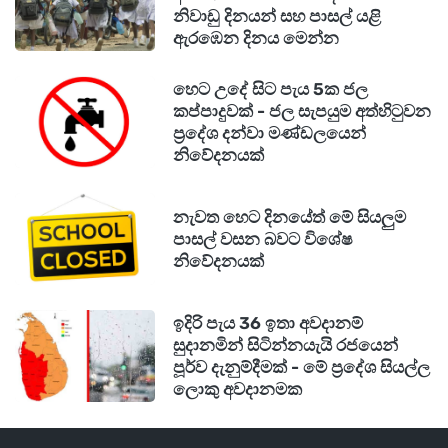
නිවාඩු දිනයන් සහ පාසල් යළි
උදරය ආශ්‍රිත සෞඛ්‍ය ගැටලු මතු විය හැකි දිනයකි.
ඇරඹෙන දිනය මෙන්න
එබැවින් අද දිනයේ පිටතින් ආහාර ගැනීමෙන් වැළකී,
පිරිසිදු, සෞඛ්‍යාරක්ෂිත සහ සැහැල්ලු ආහාර පාන
හෙට උදේ සිට පැය 5ක ජල
කප්පාදුවක් - ජල සැපයුම අත්හිටුවන
ගැනීමට වගබලා ගන්න.
ප්‍රදේශ දන්වා මණ්ඩලයෙන්
නිවේදනයක්
07. තුලා ලග්නය
අද දිනයේ අනවශ්‍ය සිත් රිදවීම්, වාද විවාද හෝ
නැවත හෙට දිනයේත් මේ සියලුම
නොසන්සුන්කාරී තත්ත්වයන් ඇති වීමට ඉඩ ඇත.
පාසල් වසන බවට විශේෂ
නිවේදනයක්
ක්ෂණිකව කෝප වීමෙන් ගැටලු තවත් සංකීර්ණ විය
හැකි බැවින්, ඕනෑම අභියෝගයකදී උපරිම
ඉදිරි පැය 36 ඉතා අවදානම්
ඉවසීමෙන් සහ බුද්ධිමත් වචන භාවිතයෙන් කටයුතු
සුදානමින් සිටින්නයැයි රජයෙන්
කිරීම අත්‍යවශ්‍ය වේ.
පූර්ව දැනුම්දීමක් - මේ ප්‍රදේශ සියල්ල
ලොකු අවදානමක
08. වෘශ්චික ලග්නය
අත්වැරදීම් නිසා පාඩු හෝ නින්දා සිදුවීමට ඉඩ ඇති