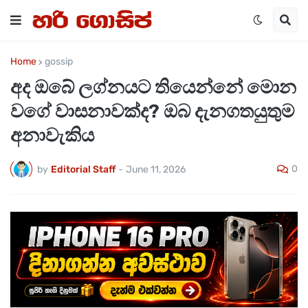
Home
gossip
අද ඔබේ ලග්නයට තියෙන්නේ මොන
වගේ වාසනාවක්ද? ඔබ දැනගතයුතුම
අනාවැකිය
0
by
Editorial Staff
-
June 11, 2026