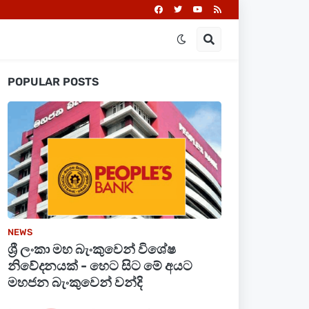
POPULAR POSTS
NEWS
ශ්‍රී ලංකා මහ බැංකුවෙන් විශේෂ
නිවේදනයක් - හෙට සිට මේ අයට
මහජන බැංකුවෙන් වන්දි