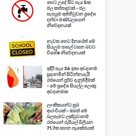
හෙට උදේ සිට පැය 5ක
ජල කප්පාදුවක් - ජල
සැපයුම අත්හිටුවන ප්‍රදේශ
දන්වා මණ්ඩලයෙන්
නිවේදනයක්
නැවත හෙට දිනයේත් මේ
සියලුම පාසල් වසන බවට
විශේෂ නිවේදනයක්
ඉදිරි පැය 36 ඉතා අවදානම්
සුදානමින් සිටින්නයැයි
රජයෙන් පූර්ව දැනුම්දීමක්
- මේ ප්‍රදේශ සියල්ල ලොකු
අවදානමක
ලාංකිකයන්ට සුබ
ආරංචියක් - ඔබත් මේ
බලපෑමට ලක්වුවානම්
රජයෙන් රුපියල් බිලියන
71.7ක සහන පැකේජයක්