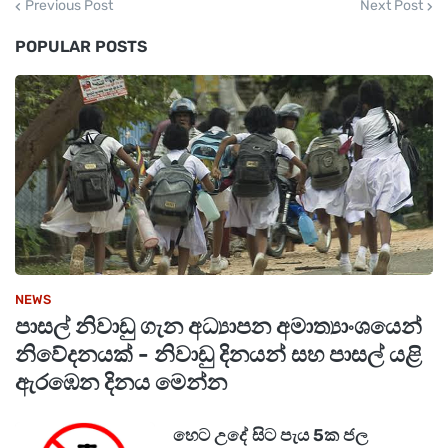
Previous Post
Next Post
POPULAR POSTS
NEWS
පාසල් නිවාඩු ගැන අධ්‍යාපන අමාත්‍යාංශයෙන්
නිවේදනයක් - නිවාඩු දිනයන් සහ පාසල් යළි
ඇරඹෙන දිනය මෙන්න
හෙට උදේ සිට පැය 5ක ජල