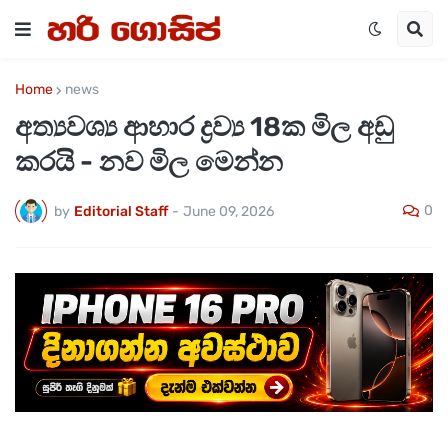
Home
news
අත්‍යවශ්‍ය ආහාර ද්‍රව්‍ය 18ක මිල අඩු
කරයි - නව මිල මෙන්න
0
by
Editorial Staff
-
June 09, 2026