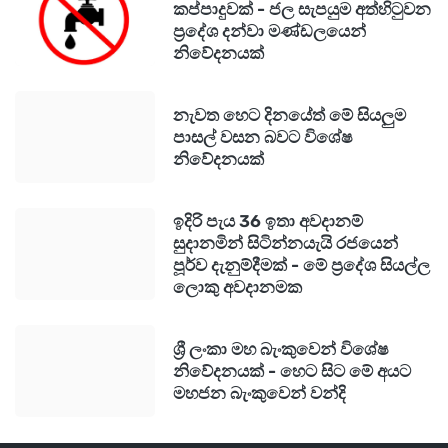
කප්පාදුවක් - ජල සැපයුම අත්හිටුවන
ප්‍රදේශ දන්වා මණ්ඩලයෙන්
නිවේදනයක්
නැවත හෙට දිනයේත් මේ සියලුම
පාසල් වසන බවට විශේෂ
නිවේදනයක්
ඉදිරි පැය 36 ඉතා අවදානම්
සුදානමින් සිටින්නයැයි රජයෙන්
පූර්ව දැනුම්දීමක් - මේ ප්‍රදේශ සියල්ල
ලොකු අවදානමක
ශ්‍රී ලංකා මහ බැංකුවෙන් විශේෂ
නිවේදනයක් - හෙට සිට මේ අයට
මහජන බැංකුවෙන් වන්දි