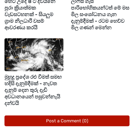
හෙට උදේ 8 ට දිවයිනේ
ලාෆ්ස් ගැස්
හේතුවෙන් උද්ගතව තිබෙන ගෝලීය ආර්ථික
පුරා ක්‍රියාත්මක
පාරිභෝගිකයන්ටත් මේ මස
අර්බුදය හමහුවේ මෙරට ජනතාවට සහන සැලසීම
වැඩසටහනක් - සියලුම
මිල සංශෝධනය ගැන
ග්‍රාම නිලධාරී වසම්
දැනුම්දීමක් - රටම හෙව්ව
අරමුණු කරගනිමින් රජයේ මැදිහත්වීම මත මෙම
ආවරණය කරයි
මිල ගණන් මෙන්න
භාණ්ඩවල මිල අඩු කිරීමට තීරණය කළ බවය.
එම මිල ගණන් පහතින්,
මුහුදු ප්‍රදේශ රළු වීමත් සමඟ
හදිසි දැනුම්දීමක් - නැවත
දැනුම් දෙන තුරු දැඩි
අවධානයෙන් පසුවන්නැයි
දන්වයි
Post a Comment (0)