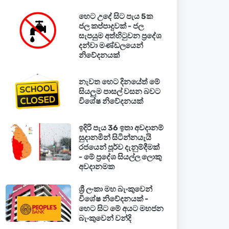
හෙට උදේ සිට පැය 5ක
ජල කප්පාදුවක් - ජල
සැපයුම අත්හිටුවන ප්‍රදේශ
දන්වා මණ්ඩලයෙන්
නිවේදනයක්
නැවත හෙට දිනයේත් මේ
සියලුම පාසල් වසන බවට
විශේෂ නිවේදනයක්
ඉදිරි පැය 36 ඉතා අවදානම්
සුදානමින් සිටින්නයැයි
රජයෙන් පූර්ව දැනුම්දීමක්
- මේ ප්‍රදේශ සියල්ල ලොකු
අවදානමක
ශ්‍රී ලංකා මහ බැංකුවෙන්
විශේෂ නිවේදනයක් -
හෙට සිට මේ අයට මහජන
බැංකුවෙන් වන්දි