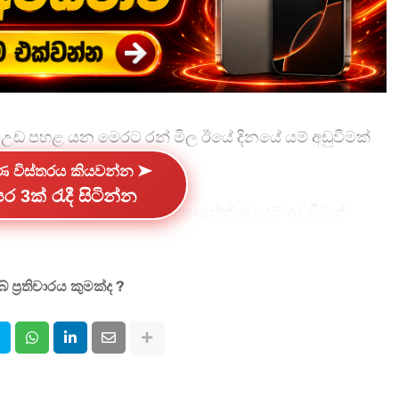
 පහළ යන මෙරට රන් මිල ඊයේ දිනයේ යම් අඩුවීමක්
්ණ විස්තරය කියවන්න ➤
ර 3ක් රැදී සිටින්න
 රන් මිල ගණන් ද ඊයේ දිනයට සාපේක්ෂව යම් අඩුවීමක්
ින මිල ගණන් පහත පරිදි වේ,
 ප්‍රතිචාරය කුමක්ද ?