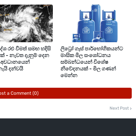
.00
.00
‍රදේශ රළු වීමත් සමඟ හදිසි
ලිට්‍රෝ ගෑස් පාර්භෝගිකයන්ට
ීමක් - නැවත දැනුම් දෙන
මාසික මිල සංශෝධනය
ඩි අවධානයෙන්
සම්බන්ධයෙන් විශේෂ
ැයි දන්වයි
නිවේදනයක් - මිල ගණන්
මෙන්න
.00
ost a Comment (0)
ාවචනය වන බැවින් මිල දී ගැනීමට පෙර වෙළඳපොළ මිල
 වේ.
Next Post