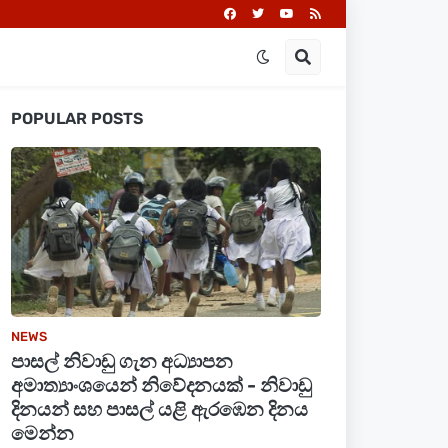
POPULAR POSTS
NEWS
පාසල් නිවාඩු ගැන අධ්‍යාපන
අමාත්‍යාංශයෙන් නිවේදනයක් - නිවාඩු
දිනයන් සහ පාසල් යළි ඇරඹෙන දිනය
මෙන්න