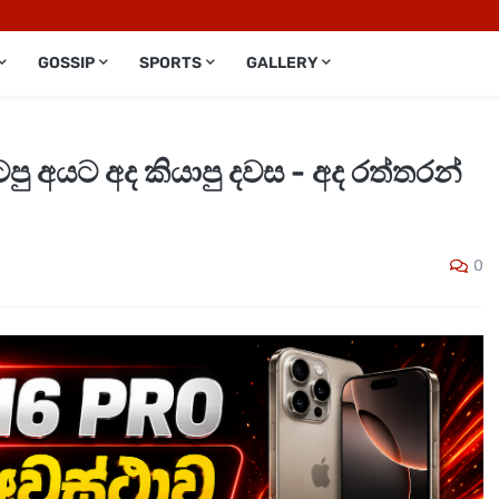
GOSSIP
SPORTS
GALLERY
ු අයට අද කියාපු දවස - අද රත්තරන්
0