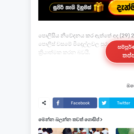
පොලිසිය නිවේදනය කර ඇත්තේ අද (29) 
පොලිස් වසමේ මිදෙල්ලවල පුරාණ විහාරස
සම්පූර
ක්‍රියාත්මක කරන බවයි.
තප්ප
ඒ අනුව අද සවස 5.00 සිට රාත්‍රී 10.00 
හක්මණ මාර්ගයේ තිහගොඩ ජාතික පාසල අස
කොටස තාවකාලිකව වසා තැබීමට තීරණ
ඔබේ
පොලිසිය නිවේදනය කරේ පෙරහර තිහගොඩ 
Facebook
Twitter
කරමින් මිදෙල්ලවල පුරාණ විහාරස්ථානය 
මෙන්න බලන්න තවත් ගොසිප්
ඒ අනුව මාතර දෙස සිට මිද්දෙණිය හා හ