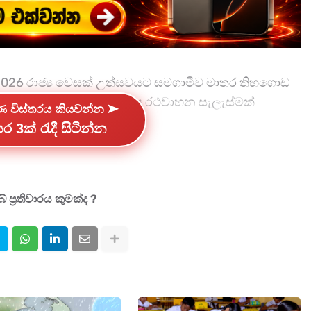
2026 රාජ්‍ය වෙසක් උත්සවයට සමගාමීව මාතර තිහගොඩ
්ථානය මුල් කරගෙන විශේෂ රථවාහන සැලැස්මක්
්ණ විස්තරය කියවන්න ➤
ර 3ක් රැදී සිටින්න
දක්වා පැවැත්වෙන සර්වඥ ධාතු පෙරහර හේතුවෙන් මාතර -
ල සිට මිදෙල්ලවල පුරාණ විහාරස්ථානය දක්වා මාර්ග
ය කර ඇත.
 ප්‍රතිචාරය කුමක්ද ?
ජාතික පාසල අසලින් ආරම්භ වී මාතර දෙසට ගමන්
අසලින් අවසන් වීමට නියමිත බවයි.
ක්මණ දෙසට ගමන් කරන වාහන දියගහ හන්දියෙන් අපරැක්ක