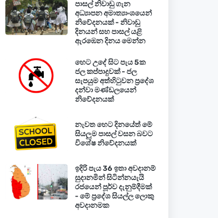
පාසල් නිවාඩු ගැන
අධ්‍යාපන අමාත්‍යාංශයෙන්
නිවේදනයක් - නිවාඩු
දිනයන් සහ පාසල් යළි
ඇරඹෙන දිනය මෙන්න
හෙට උදේ සිට පැය 5ක
ජල කප්පාදුවක් - ජල
සැපයුම අත්හිටුවන ප්‍රදේශ
දන්වා මණ්ඩලයෙන්
නිවේදනයක්
නැවත හෙට දිනයේත් මේ
සියලුම පාසල් වසන බවට
විශේෂ නිවේදනයක්
ඉදිරි පැය 36 ඉතා අවදානම්
සුදානමින් සිටින්නයැයි
රජයෙන් පූර්ව දැනුම්දීමක්
- මේ ප්‍රදේශ සියල්ල ලොකු
අවදානමක