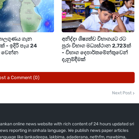
ග භාවිත කළ හැකි බව දැනුම්දී ඇත.
ාතර දෙසට පැමිණෙන වාහන යටියන, අපරැක්ක සහ දියගහ
කාලගුණය ගැන
අනිද්දා ශිෂ්‍යත්ව විභාගයට රට
ට පැමිණෙන වාහන සඳහාද විකල්ප මාර්ග හඳුන්වා දී ඇති
මක් - ඉදිරි පැය 24
පුරා විභාග මධ්‍යස්ථාන 2,723ක්
ම් වෙන්න
- විභාග දෙපාර්තමේන්තුවෙන්
 හෝ තිහගොඩ පොලතුගොඩ - පහළ විටියල - නාරංගල -
දැනුම්දීමක්
ාවිත කළ හැකි බව පොලීසිය සඳහන් කළේය.
ost a Comment (0)
ාරියේ නිරත නිලධාරීන්ගේ උපදෙස් හා මගපෙන්වීම්
න් සහ මහජනතාවගෙන් ඉල්ලා සිටියි.
Next Post
i lankan online news website with rich content of 24 hours updated sri
ews reporting in sinhala language. We publish news paper articles
 language like lankadeepa, lakbima, adaderana, nethfm, mawbima,