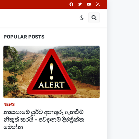
POPULAR POSTS
NEWS
නායයාමේ පූර්ව අනතුරු ඇඟවීම්
නිකුත් කරයි - අවදානම් දිස්ත්‍රික්ක
මෙන්න