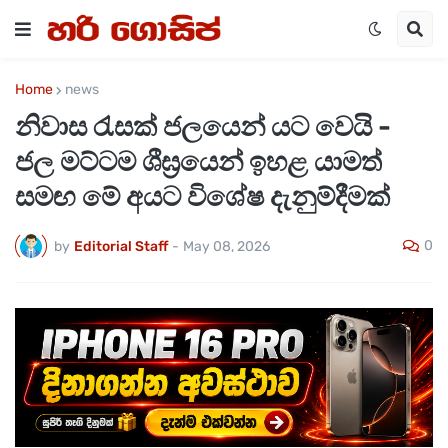
Home
news
නිවාස රැසක් ජලයෙන් යට වෙයි -
ජල මට්ටම ශීඝ්‍රයෙන් ඉහළ යාමත්
සමඟ මේ අයට විශේෂ දැනුම්දීමක්
0
by
Editorial Staff
-
May 08, 2026