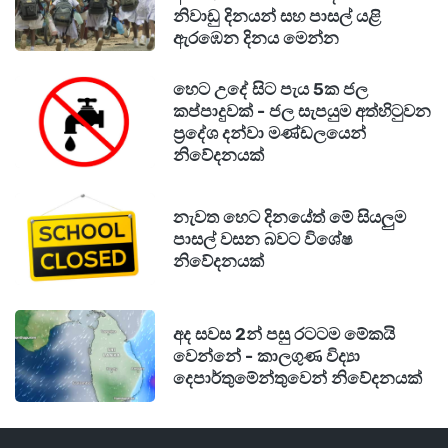
නිවාඩු දිනයන් සහ පාසල් යළි
ඇරඹෙන දිනය මෙන්න
හෙට උදේ සිට පැය 5ක ජල
කප්පාදුවක් - ජල සැපයුම අත්හිටුවන
ප්‍රදේශ දන්වා මණ්ඩලයෙන්
නිවේදනයක්
නැවත හෙට දිනයේත් මේ සියලුම
පාසල් වසන බවට විශේෂ
නිවේදනයක්
අද සවස 2න් පසු රටටම මේකයි
වෙන්නේ - කාලගුණ විද්‍යා
දෙපාර්තුමේන්තුවෙන් නිවේදනයක්