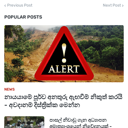
Previous Post
Next Post
POPULAR POSTS
NEWS
නායයාමේ පූර්ව අනතුරු ඇඟවීම් නිකුත් කරයි
- අවදානම් දිස්ත්‍රික්ක මෙන්න
පාසල් නිවාඩු ගැන අධ්‍යාපන
අමාත්‍යාංශයෙන් නිවේදනයක් -