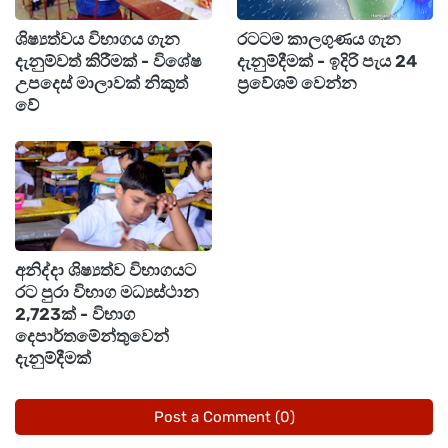
ශිෂ්‍යත්වය විභාගය ගැන
රටටම කාලගුණය ගැන
දැනුම්වත් කිරීමක් - විශේෂ
දැනුම්දීමක් - ඉදිරි පැය 24
උපදෙස් මාලාවක් නිකුත්
ප්‍රවේශම් වෙන්න
වේ
අනිද්දා ශිෂ්‍යත්ව විභාගයට
රට පුරා විභාග මධ්‍යස්ථාන
2,723ක් - විභාග
දෙපාර්තමේන්තුවෙන්
දැනුම්දීමක්
Post a Comment (0)