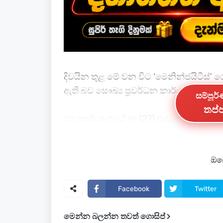
දිවයින තුළ මේ වන විට ‘මෙනින්ජයිටීස්’
ඇති බව සෞඛ්‍ය ප්‍රවර්ධන කාර්යාංශය නි
සම්පූර
තප්ප
එම කාර්යාංශයේ අද (27) පැවැති විශේෂ මාධ
සෞඛ්‍ය විශේෂඥ වෛද්‍ය තුෂානි දාබරේරා මහත
50කට ආසන්න පිරිසක් දැනටමත් රෝහල්ග
ඔබේ
ඉදිරියේදී උදාවන වර්ෂා කාලයත් සමඟ මෙම 
ශරීරයේ යම් අසනීප ලක්ෂණයක් මතු වුවහ
Facebook
Twitter
කළාය.
මෙන්න බලන්න තවත් ගොසිප්