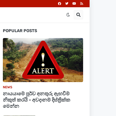
POPULAR POSTS
NEWS
නායයාමේ පූර්ව අනතුරු ඇඟවීම්
නිකුත් කරයි - අවදානම් දිස්ත්‍රික්ක
මෙන්න