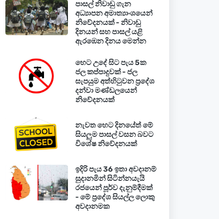
පාසල් නිවාඩු ගැන
අධ්‍යාපන අමාත්‍යාංශයෙන්
නිවේදනයක් - නිවාඩු
දිනයන් සහ පාසල් යළි
ඇරඹෙන දිනය මෙන්න
හෙට උදේ සිට පැය 5ක
ජල කප්පාදුවක් - ජල
සැපයුම අත්හිටුවන ප්‍රදේශ
දන්වා මණ්ඩලයෙන්
නිවේදනයක්
නැවත හෙට දිනයේත් මේ
සියලුම පාසල් වසන බවට
විශේෂ නිවේදනයක්
ඉදිරි පැය 36 ඉතා අවදානම්
සුදානමින් සිටින්නයැයි
රජයෙන් පූර්ව දැනුම්දීමක්
- මේ ප්‍රදේශ සියල්ල ලොකු
අවදානමක