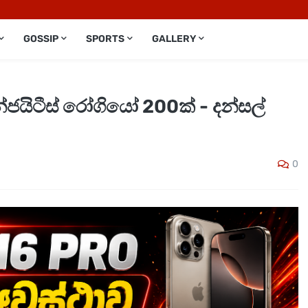
GOSSIP
SPORTS
GALLERY
ජයිටීස් රෝගියෝ 200ක් - දන්සල්
0