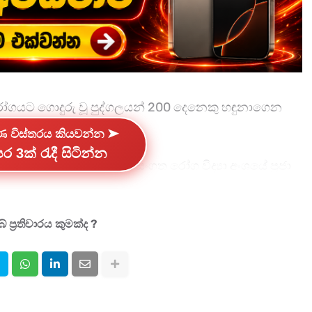
 රෝගයට ගොදුරු වූ පුද්ගලයන් 200 දෙනෙකු හඳුනාගෙන
වේදනය කරයි.
්ණ විස්තරය කියවන්න ➤
ර 3ක් රැදී සිටින්න
්‍ය හමුවකට එක්වෙමින් වසංගත රෝග විද්‍යා අංශයේ ප්‍රජා
්මිය ප්‍රකාශ කළේ, දිස්ත්‍රික්ක හතරක් ආශ්‍රිතව රෝගීන්
තව නේවාසිකව ප්‍රතිකාර ලබන බවයි.
 ප්‍රතිචාරය කුමක්ද ?
රෝගය ව්‍යාප්ත වීමේ වැඩි ප්‍රවණතාවක් පවතින බැවින්,
ොත් වහාම වෛද්‍ය උපදෙස් පැතිය යුතු බව ඇය අවධාරණය