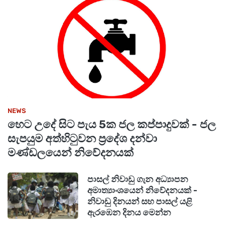
NEWS
හෙට උදේ සිට පැය 5ක ජල කප්පාදුවක් - ජල
සැපයුම අත්හිටුවන ප්‍රදේශ දන්වා
මණ්ඩලයෙන් නිවේදනයක්
පාසල් නිවාඩු ගැන අධ්‍යාපන
අමාත්‍යාංශයෙන් නිවේදනයක් -
නිවාඩු දිනයන් සහ පාසල් යළි
ඇරඹෙන දිනය මෙන්න