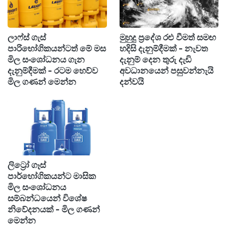
අයත්, අලුතින් වාහන මිලදී ගත් අයත් මුහුණ දෙන
ගැටලු හදුනාගෙන ඒවා හැකි ඉක්මනින් නිරාකරණය
ලාෆ්ස් ගැස්
මුහුදු ප්‍රදේශ රළු වීමත් සමඟ
කිරීමට කටයුතු කරමින් පවතින බවයි.
පාරිභෝගිකයන්ටත් මේ මස
හදිසි දැනුම්දීමක් - නැවත
මිල සංශෝධනය ගැන
දැනුම් දෙන තුරු දැඩි
එමෙන්ම අත්‍යවශ්‍ය සේවාවන්ට, කෘෂිකර්ම
දැනුම්දීමක් - රටම හෙව්ව
අවධානයෙන් පසුවන්නැයි
කටයුතුවලට ඉන්ධන සැපයීම ඇතුළු විශේෂිත ගැටලු
මිල ගණන් මෙන්න
දන්වයි
සම්බන්ධයෙන් සවස් වරුවේ තීරණ ගෙන අද දිනය
(15) තුළම ඒවාට විසඳුම් ලබාදීමට කටයුතු කරනු ඇති
බවත් ඔහු විසින් නිකුත් කළ නිවේදනයේ වැඩිදුරටත්
සඳහන් වී තිබේ.
ලිට්‍රෝ ගෑස්
පාර්භෝගිකයන්ට මාසික
මිල සංශෝධනය
සම්බන්ධයෙන් විශේෂ
නිවේදනයක් - මිල ගණන්
මෙන්න