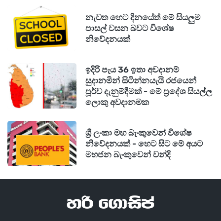
නැවත හෙට දිනයේත් මේ සියලුම
පාසල් වසන බවට විශේෂ
නිවේදනයක්
ඉදිරි පැය 36 ඉතා අවදානම්
සුදානමින් සිටින්නයැයි රජයෙන්
පූර්ව දැනුම්දීමක් - මේ ප්‍රදේශ සියල්ල
ලොකු අවදානමක
ශ්‍රී ලංකා මහ බැංකුවෙන් විශේෂ
නිවේදනයක් - හෙට සිට මේ අයට
මහජන බැංකුවෙන් වන්දි