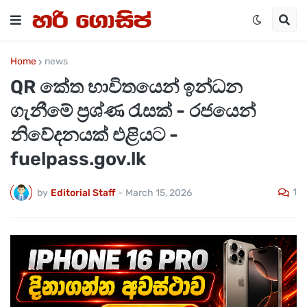
Home
news
QR කේත භාවිතයෙන් ඉන්ධන
ගැනීමේ ප්‍රශ්ණ රැසක් - රජයෙන්
නිවේදනයක් එළියට -
fuelpass.gov.lk
1
by
Editorial Staff
-
March 15, 2026