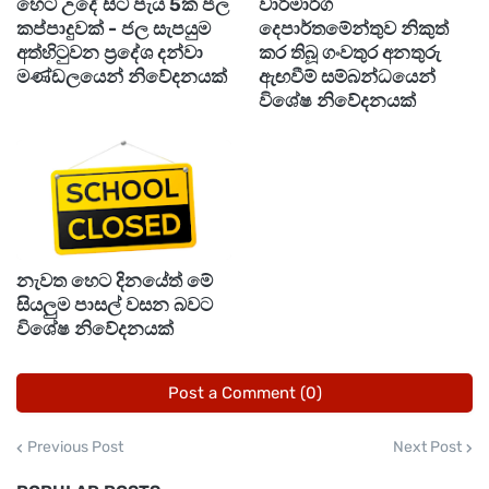
හෙට උදේ සිට පැය 5ක ජල
වාරිමාර්ග
කප්පාදුවක් - ජල සැපයුම
දෙපාර්තමේන්තුව නිකුත්
අත්හිටුවන ප්‍රදේශ දන්වා
කර තිබූ ගංවතුර අනතුරු
මණ්ඩලයෙන් නිවේදනයක්
ඇඟවීම් සම්බන්ධයෙන්
විශේෂ නිවේදනයක්
නැවත හෙට දිනයේත් මේ
සියලුම පාසල් වසන බවට
විශේෂ නිවේදනයක්
Post a Comment (0)
Previous Post
Next Post