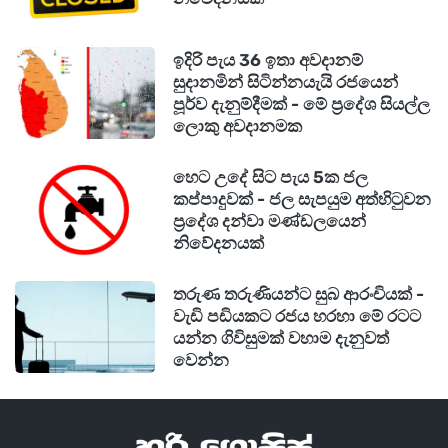
ඉදිරි පැය 36 ඉතා අවදානම්
සුදානමින් සිටින්නයැයි රජයෙන්
පූර්ව දැනුම්දීමක් - මේ ප්‍රදේශ සියල්ල
ලොකු අවදානමක
හෙට උදේ සිට පැය 5ක ජල
කප්පාදුවක් - ජල සැපයුම අත්හිටුවන
ප්‍රදේශ දන්වා මණ්ඩලයෙන්
නිවේදනයක්
තරුණ තරුණියන්ට සුබ ආරංචියක් -
වැඩි පඩියකට රජය හරහා මේ රටට
යන්න ගිවිසුමක් වහාම දැනුවත්
වෙන්න