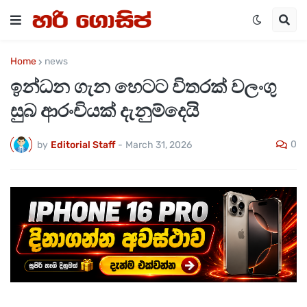
Home
news
ඉන්ධන ගැන හෙටට විතරක් වලංගු
සුබ ආරංචියක් දැනුම්දෙයි
0
by
Editorial Staff
-
March 31, 2026