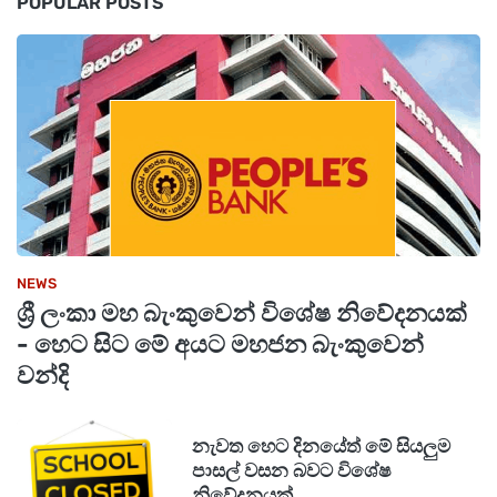
POPULAR POSTS
NEWS
ශ්‍රී ලංකා මහ බැංකුවෙන් විශේෂ නිවේදනයක්
- හෙට සිට මේ අයට මහජන බැංකුවෙන්
වන්දි
නැවත හෙට දිනයේත් මේ සියලුම
පාසල් වසන බවට විශේෂ
නිවේදනයක්