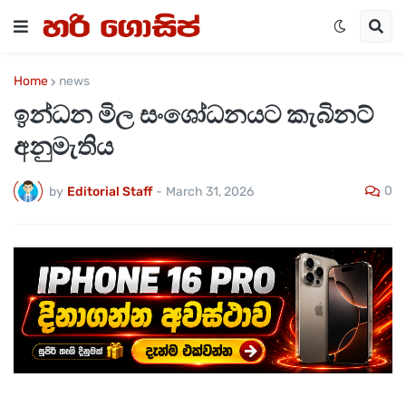
Home
news
ඉන්ධන මිල සංශෝධනයට කැබිනට්
අනුමැතිය
0
by
Editorial Staff
-
March 31, 2026