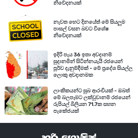
නිවේදනයක්
නැවත හෙට දිනයේත් මේ සියලුම
පාසල් වසන බවට විශේෂ
නිවේදනයක්
ඉදිරි පැය 36 ඉතා අවදානම්
සුදානමින් සිටින්නයැයි රජයෙන්
පූර්ව දැනුම්දීමක් - මේ ප්‍රදේශ සියල්ල
ලොකු අවදානමක
ලාංකිකයන්ට සුබ ආරංචියක් - ඔබත්
මේ බලපෑමට ලක්වුවානම් රජයෙන්
රුපියල් බිලියන 71.7ක සහන
පැකේජයක්