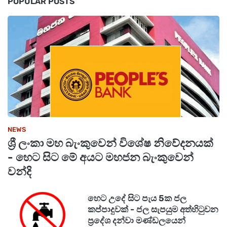
POPULAR POSTS
NEWS
ශ්‍රී ලංකා මහ බැංකුවෙන් විශේෂ නිවේදනයක්
- හෙට සිට මේ අයට මහජන බැංකුවෙන්
වන්දි
හෙට උදේ සිට පැය 5ක ජල
කප්පාදුවක් - ජල සැපයුම අත්හිටුවන
ප්‍රදේශ දන්වා මණ්ඩලයෙන්