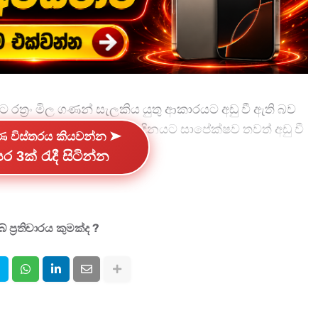
ත්‍රං මිල ගණන් සැලකිය යුතු ආකාරයට අඩු වී ඇති බව
 අද (20) දින රන්මිල ඊයේ දිනයට සාපේක්ෂව තවත් අඩු වී
්ණ විස්තරය කියවන්න ➤
ර 3ක් රැදී සිටින්න
 සටහන් වුණේ 353,000.00ක් ලෙසයි.
130.00ක් ලෙස ත් කැරට් 22 සහ 21 ග්‍රෑම් 1ක මිල පිළිවෙළින්
 ප්‍රතිචාරය කුමක්ද ?
00ක් ලෙසත් දැක්වුණි.
ිය හැකි බැවින් රන් මිලදී ගැනීමට පෙර මිල ගණන්