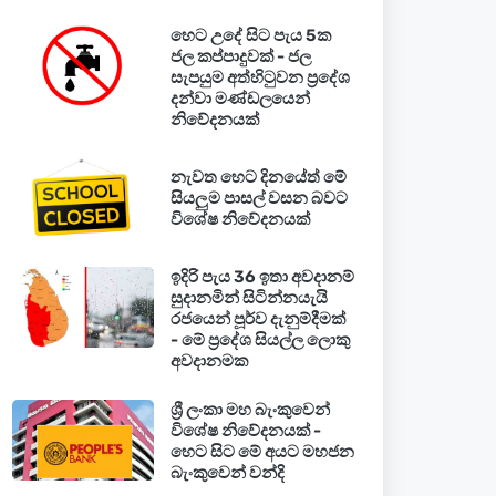
හෙට උදේ සිට පැය 5ක
ජල කප්පාදුවක් - ජල
සැපයුම අත්හිටුවන ප්‍රදේශ
දන්වා මණ්ඩලයෙන්
නිවේදනයක්
නැවත හෙට දිනයේත් මේ
සියලුම පාසල් වසන බවට
විශේෂ නිවේදනයක්
ඉදිරි පැය 36 ඉතා අවදානම්
සුදානමින් සිටින්නයැයි
රජයෙන් පූර්ව දැනුම්දීමක්
- මේ ප්‍රදේශ සියල්ල ලොකු
අවදානමක
ශ්‍රී ලංකා මහ බැංකුවෙන්
විශේෂ නිවේදනයක් -
හෙට සිට මේ අයට මහජන
බැංකුවෙන් වන්දි