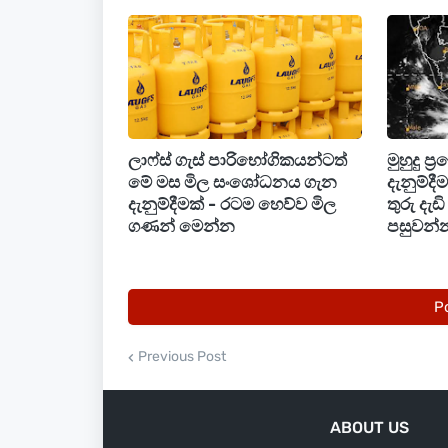
කෙසේ වෙතත් ඊයේ දින රන් මිල සමස්තයක් 
තිබුණා.
ලාෆ්ස් ගැස් පාරිභෝගිකයන්ටත්
මුහුදු ප්
මේ මස මිල සංශෝධනය ගැන
දැනුම්ද
දැනුම්දීමක් - රටම හෙව්ව මිල
තුරු දැ
ගණන් මෙන්න
පසුවන්න
P
Previous Post
ABOUT US