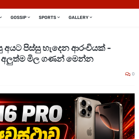
GOSSIP
SPORTS
GALLERY
 අයට පිස්සු හැදෙන ආරංචියක් -
 අලුත්ම මිල ගණන් මෙන්න
0