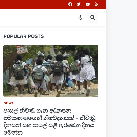
POPULAR POSTS
NEWS
පාසල් නිවාඩු ගැන අධ්‍යාපන
අමාත්‍යාංශයෙන් නිවේදනයක් - නිවාඩු
දිනයන් සහ පාසල් යළි ඇරඹෙන දිනය
මෙන්න