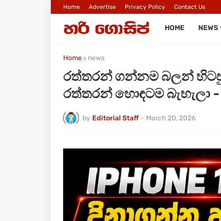
Home
Advertise
Privacy Policy
Contact Us
HOME
NEWS
Home
news
රත්තරන් ගන්නම බලන් හිටපු
රත්තරන් හොඳටම බැහැලා -
by
Editorial Staff
-
March 20, 2026