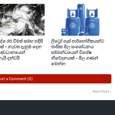
වශයෙන් රුපියල් 13,000කින් අඩුවීමක් පෙන්නුම් ක‍ර
‍රදේශ රළු වීමත් සමඟ හදිසි
ලිට්‍රෝ ගෑස් පාර්භෝගිකයන්ට
ීමක් - නැවත දැනුම් දෙන
මාසික මිල සංශෝධනය
ඩි අවධානයෙන්
සම්බන්ධයෙන් විශේෂ
ැයි දන්වයි
නිවේදනයක් - මිල ගණන්
මෙන්න
ost a Comment (0)
Next Post