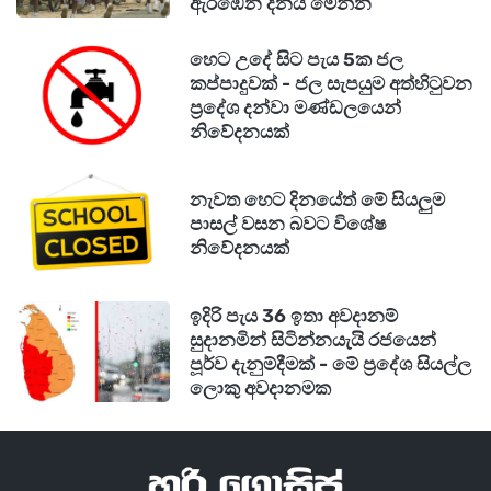
ඇරඹෙන දිනය මෙන්න
හෙට උදේ සිට පැය 5ක ජල
කප්පාදුවක් - ජල සැපයුම අත්හිටුවන
ප්‍රදේශ දන්වා මණ්ඩලයෙන්
නිවේදනයක්
නැවත හෙට දිනයේත් මේ සියලුම
පාසල් වසන බවට විශේෂ
නිවේදනයක්
ඉදිරි පැය 36 ඉතා අවදානම්
සුදානමින් සිටින්නයැයි රජයෙන්
පූර්ව දැනුම්දීමක් - මේ ප්‍රදේශ සියල්ල
ලොකු අවදානමක