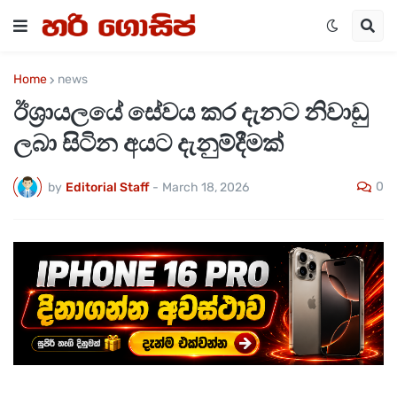
Home
news
ඊශ්‍රායලයේ සේවය කර දැනට නිවාඩු
ලබා සිටින අයට දැනුම්දීමක්
0
by
Editorial Staff
-
March 18, 2026