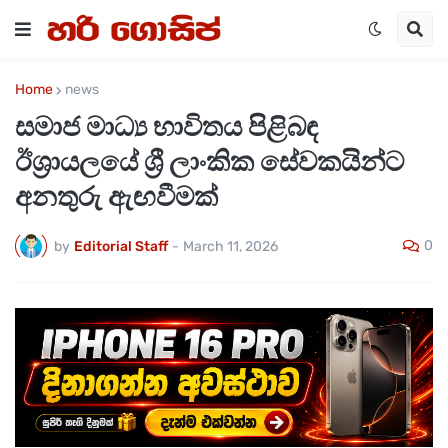
Home
news
සමාජ මාධ්‍ය භාවිතය පිළිබඳ
ඊශ්‍රායලයේ ශ්‍රී ලාංකික සේවකයින්ට
අනතුරු ඇඟවීමක්
0
by
Editorial Staff
-
March 11, 2026