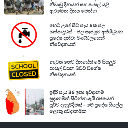
නිවාඩු දිනයන් සහ පාසල් යළි
ඇරඹෙන දිනය මෙන්න
හෙට උදේ සිට පැය 5ක ජල
කප්පාදුවක් - ජල සැපයුම අත්හිටුවන
ප්‍රදේශ දන්වා මණ්ඩලයෙන්
නිවේදනයක්
නැවත හෙට දිනයේත් මේ සියලුම
පාසල් වසන බවට විශේෂ
නිවේදනයක්
ඉදිරි පැය 36 ඉතා අවදානම්
සුදානමින් සිටින්නයැයි රජයෙන්
පූර්ව දැනුම්දීමක් - මේ ප්‍රදේශ සියල්ල
ලොකු අවදානමක