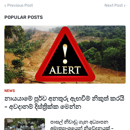
Previous Post
Next Post
POPULAR POSTS
NEWS
නායයාමේ පූර්ව අනතුරු ඇඟවීම් නිකුත් කරයි
- අවදානම් දිස්ත්‍රික්ක මෙන්න
පාසල් නිවාඩු ගැන අධ්‍යාපන
අමාත්‍යාංශයෙන් නිවේදනයක් -