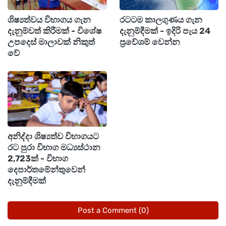
ඉලක්ක කරමින් ප්‍රහාර එල්ල කිරීමේ ප්‍රවණතාවයක්
ශිෂ්‍යත්වය විභාගය ගැන
රටටම කාලගුණය ගැන
පවතින බවද වාර්තා වේ.
දැනුම්වත් කිරීමක් - විශේෂ
දැනුම්දීමක් - ඉදිරි පැය 24
උපදෙස් මාලාවක් නිකුත්
ප්‍රවේශම් වෙන්න
වේ
එමෙන්ම සමාජ මාධ්‍ය හෝ විද්‍යුත් තැපැල් මාර්ගයෙන්
නුහුරු දුරකථන අංක හෝ ගිණුම් වලින් ලැබෙන
පණිවිඩ, සබැඳි හෝ ගොනු කිසිදු හේතුවක් මත
විවෘත නොකළ යුතු බවද ඊශ්‍රායල ආරක්ෂක අංශ
ජනතාවට අවවාද කර තිබේ.
අනිද්දා ශිෂ්‍යත්ව විභාගයට
බොහෝ අවස්ථාවල මෙවැනි පණිවිඩ සහ ගොනු
රට පුරා විභාග මධ්‍යස්ථාන
2,723ක් - විභාග
සයිබර් ප්‍රහාර ක්‍රියාත්මක කිරීම සඳහා භාවිතා කරන
දෙපාර්තමේන්තුවෙන්
බවද එම අංශ පෙන්වා දෙයි.
දැනුම්දීමක්
Post a Comment (0)