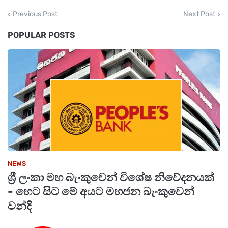
Previous Post
Next Post
POPULAR POSTS
NEWS
ශ්‍රී ලංකා මහ බැංකුවෙන් විශේෂ නිවේදනයක්
- හෙට සිට මේ අයට මහජන බැංකුවෙන්
වන්දි