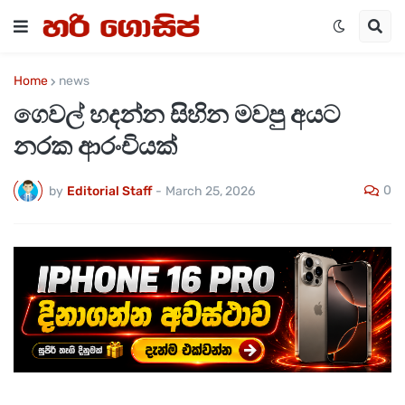
Home
news
ගෙවල් හදන්න සිහින මවපු අයට
නරක ආරංචියක්
0
by
Editorial Staff
-
March 25, 2026