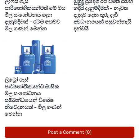
ලාෆ්ස් ගැස්
මුහුදු ප්‍රදේශ රළු වීමත් සමඟ
කුලියාපිටිය, අනුරාධපුරය, ගාල්ල, කළුතර ඇතුළු
පාරිභෝගිකයන්ටත් මේ මස
හදිසි දැනුම්දීමක් - නැවත
ප්‍රදේශවලට වැලි ප්‍රවාහන කිරීමේදී ප්‍රවාහන මිල
මිල සංශෝධනය ගැන
දැනුම් දෙන තුරු දැඩි
දැනුම්දීමක් - රටම හෙව්ව
අවධානයෙන් පසුවන්නැයි
ඉහල නැංවීමට සිදුවනු ඇති බවද ඔහු සදහන් කර
මිල ගණන් මෙන්න
දන්වයි
ඇත.
ලිට්‍රෝ ගෑස්
පාර්භෝගිකයන්ට මාසික
මිල සංශෝධනය
සම්බන්ධයෙන් විශේෂ
නිවේදනයක් - මිල ගණන්
මෙන්න
Post a Comment (0)