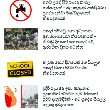
හෙට උදේ සිට පැය 5ක ජල
කප්පාදුවක් - ජල සැපයුම අත්හිටුවන
ප්‍රදේශ දන්වා මණ්ඩලයෙන්
නිවේදනයක්
පාසල් නිවාඩු ගැන අධ්‍යාපන
අමාත්‍යාංශයෙන් නිවේදනයක් -
නිවාඩු දිනයන් සහ පාසල් යළි
ඇරඹෙන දිනය මෙන්න
නැවත හෙට දිනයේත් මේ සියලුම
පාසල් වසන බවට විශේෂ
නිවේදනයක්
ඉදිරි පැය 36 ඉතා අවදානම්
සුදානමින් සිටින්නයැයි රජයෙන්
පූර්ව දැනුම්දීමක් - මේ ප්‍රදේශ සියල්ල
ලොකු අවදානමක