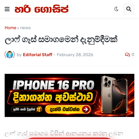
Home
news
ලාෆ් ගෑස් සමාගමෙන් දැනුම්දීමක්
0
by
Editorial Staff
-
February 28, 2026
ලාෆ් ගෑස් සමාගම විසින් ආනයනය කරනු ලබන