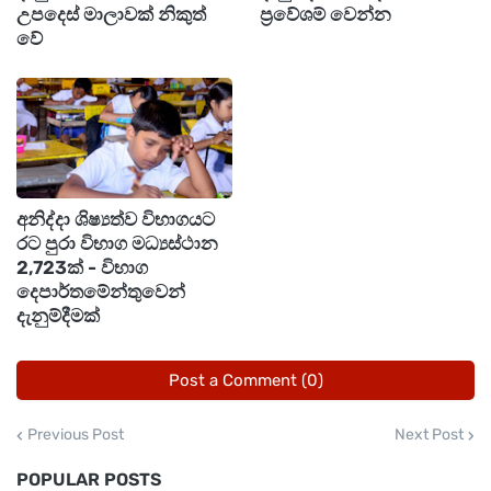
උපදෙස් මාලාවක් නිකුත්
ප්‍රවේශම් වෙන්න
වේ
අනිද්දා ශිෂ්‍යත්ව විභාගයට
රට පුරා විභාග මධ්‍යස්ථාන
2,723ක් - විභාග
දෙපාර්තමේන්තුවෙන්
දැනුම්දීමක්
Post a Comment (0)
Previous Post
Next Post
POPULAR POSTS