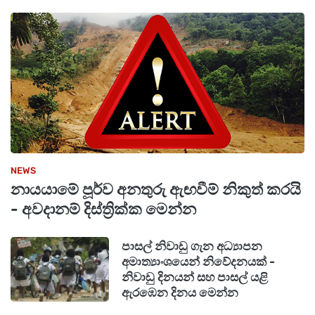
NEWS
නායයාමේ පූර්ව අනතුරු ඇඟවීම් නිකුත් කරයි
- අවදානම් දිස්ත්‍රික්ක මෙන්න
පාසල් නිවාඩු ගැන අධ්‍යාපන
අමාත්‍යාංශයෙන් නිවේදනයක් -
නිවාඩු දිනයන් සහ පාසල් යළි
ඇරඹෙන දිනය මෙන්න