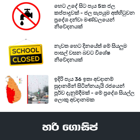
හෙට උදේ සිට පැය 5ක ජල
කප්පාදුවක් - ජල සැපයුම අත්හිටුවන
ප්‍රදේශ දන්වා මණ්ඩලයෙන්
නිවේදනයක්
නැවත හෙට දිනයේත් මේ සියලුම
පාසල් වසන බවට විශේෂ
නිවේදනයක්
ඉදිරි පැය 36 ඉතා අවදානම්
සුදානමින් සිටින්නයැයි රජයෙන්
පූර්ව දැනුම්දීමක් - මේ ප්‍රදේශ සියල්ල
ලොකු අවදානමක